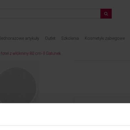
Jednorazowe artykuły
Outlet
Szkolenia
Kosmetyki zabiegowe
fotel z włókniny 80 cm- II Gatunek
Dostępny w sklepie
Zamów do firmy pod w
Standardowa wysyłka 
Darmowa dostawa dla 