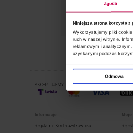
Zgoda
Niniejsza strona korzysta z
Wykorzystujemy pliki cookie 
ruch w naszej witrynie. Inf
reklamowym i analitycznym. 
uzyskanymi podczas korzysta
Odmowa
AKCEPTUJEMY
Informacje
Moje 
Regulamin Konta użytkownika
Rejest