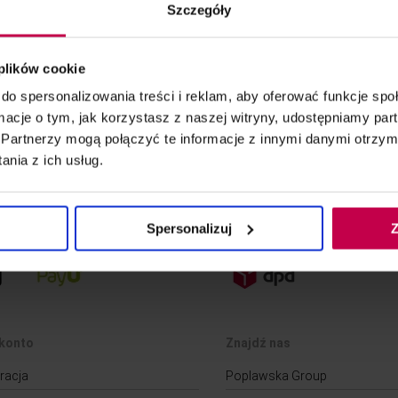
Szczegóły
Zwrot 14 dni
 plików cookie
do spersonalizowania treści i reklam, aby oferować funkcje sp
ormacje o tym, jak korzystasz z naszej witryny, udostępniamy p
Partnerzy mogą połączyć te informacje z innymi danymi otrzym
nia z ich usług.
Spersonalizuj
Z
DOSTAWA
konto
Znajdź nas
racja
Poplawska Group