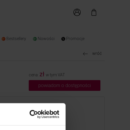
Bestsellery
Nowości
Promocje
wróć
zł
cena:
w tym VAT
powiadom o dostępności
skazany adres
w 24 godziny
zamówień od 250 zł