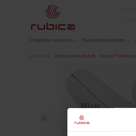
Urządzenia i akcesoria
Wyposażenie gabinetu
jesteś tutaj:
Jednorazowe artykuły
Rubica Podkład na 
/