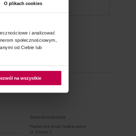
O plikach cookies
ołecznościowe i analizować
artnerom społecznościowym,
anymi od Ciebie lub
ezwól na wszystkie
Dane kontaktowe
Poplawska Group Spółka jawna
ul. Clareny 2