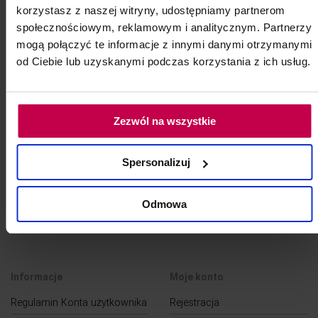
korzystasz z naszej witryny, udostępniamy partnerom
46, -
35, - zł
społecznościowym, reklamowym i analitycznym. Partnerzy
mogą połączyć te informacje z innymi danymi otrzymanymi
od Ciebie lub uzyskanymi podczas korzystania z ich usług.
do koszyka
Zezwól na wszystkie
AKCEPTUJEMY
Spersonalizuj
Odmowa
DOSTAWA
Informacje
Moje konto
Regulamin Konta użytkownika
Rejestracja