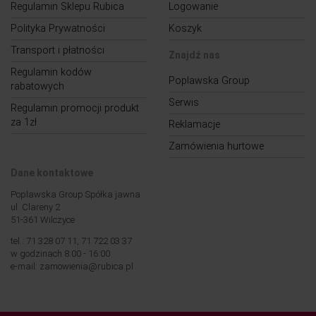
Regulamin Sklepu Rubica
Logowanie
Polityka Prywatności
Koszyk
Transport i płatności
Znajdź nas
Regulamin kodów
Poplawska Group
rabatowych
Serwis
Regulamin promocji produkt
za 1zł
Reklamacje
Zamówienia hurtowe
Dane kontaktowe
Poplawska Group Spółka jawna
ul. Clareny 2
51-361 Wilczyce
tel.: 71 328 07 11, 71 722 03 37
w godzinach 8:00 - 16:00
e-mail: zamowienia@rubica.pl