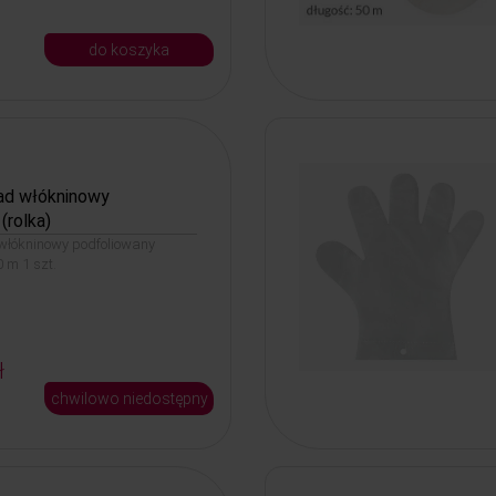
do koszyka
ad włókninowy
(rolka)
włókninowy podfoliowany
0 m 1 szt.
ł
chwilowo niedostępny