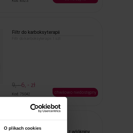
Kod: 8523
Filtr do karboksyterapii
Filtr do karboksyterapii 1 szt.
9, -
6, - zł
chwilowo niedostępny
Kod: 75042
PROMOCJA
O plikach cookies
Podkład medyczny Rubica z włókniny