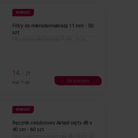
NOWOŚĆ
Filtry do mikrodermabrazji 11 mm - 50
szt.
Filtry do mikrodermabrazji 11 mm - 50 szt.
14, - zł
do koszyka
Kod: 7104
NOWOŚĆ
Ręcznik celulozowy Airlaid cięty 48 x
40 cm - 60 szt.
Ręcznik celulozowy Airlaid cięty 48 x 40 cm - 60