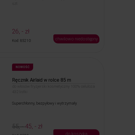
szt.
26, - zł
chwilowo niedostępny
Kod: 85210
NOWOŚĆ
Ręcznik Airlaid w rolce 85 m
do włosów fryzjerski kosmetyczny 100% celuloza
432 listki
Superchłonny, bezpyłowy i wytrzymały.
55, -
45, - zł
do koszyka