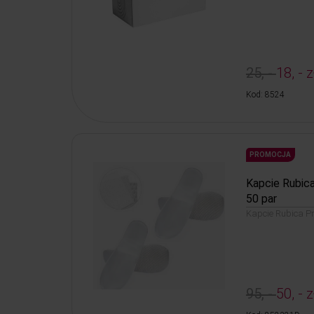
25, -
18, - z
Kod: 8524
PROMOCJA
Kapcie Rubic
50 par
Kapcie Rubica P
95, -
50, - z