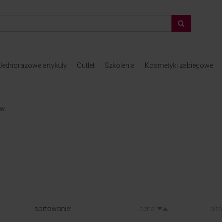
Jednorazowe artykuły
Outlet
Szkolenia
Kosmetyki zabiegowe
ów:
sortowanie:
cena
alf