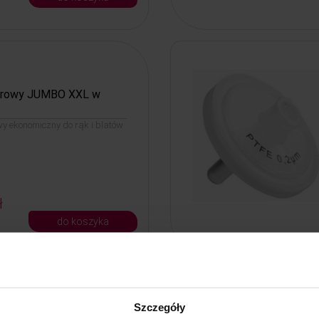
ierowy JUMBO XXL w
y ekonomiczny do rąk i blatów
ł
do koszyka
 do pedicure 50 szt.
Szczegóły