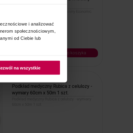
Economic 60 cm x 50 m
Podkład medyczny Rubica z włókniny Economic
60 cm x 50 m 1 szt.
ołecznościowe i analizować
artnerom społecznościowym,
anymi od Ciebie lub
15, -
10, - zł
do koszyka
Kod: 85102
ezwól na wszystkie
Podkład medyczny Rubica z celulozy -
wymiary 60cm x 50m 1 szt.
Podkład medyczny Rubica z celulozy - wymiary
60cm x 50m 1 szt.