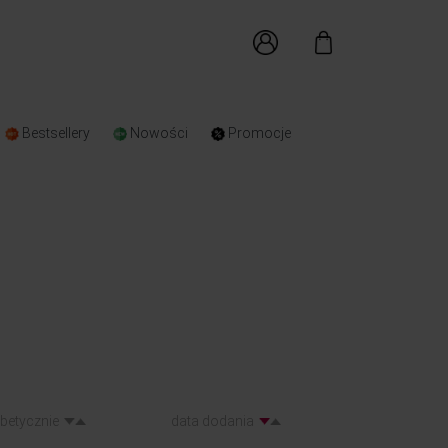
Bestsellery
Nowości
Promocje
abetycznie
data dodania