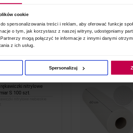
 pedicure 50 szt. HDPE
 plików cookie
do spersonalizowania treści i reklam, aby oferować funkcje sp
ormacje o tym, jak korzystasz z naszej witryny, udostępniamy p
Partnerzy mogą połączyć te informacje z innymi danymi otrzym
nia z ich usług.
do koszyka
Spersonalizuj
Z
rękawiczki nitrylowe
miar S 100 szt.
wiczki nitrylowe niebieskie
t.