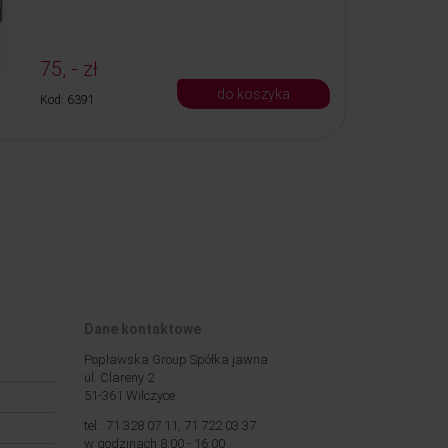
75, - zł
do koszyka
Kod: 6391
Dane kontaktowe
Poplawska Group Spółka jawna
ul. Clareny 2
51-361 Wilczyce
tel.: 71 328 07 11, 71 722 03 37
w godzinach 8:00 - 16:00