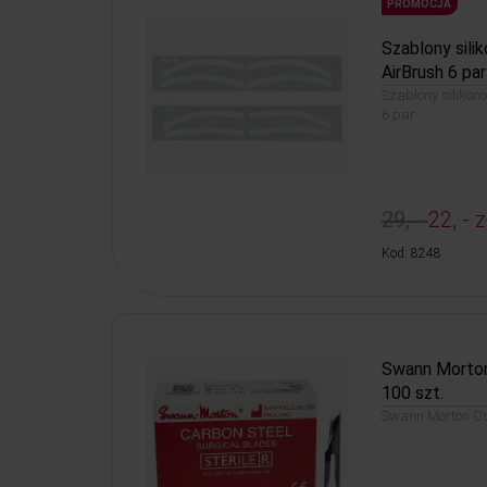
PROMOCJA
Szablony sili
AirBrush 6 par
Szablony silikon
6 par
29, -
22, - z
Kod: 8248
Swann Morton
100 szt.
Swann Morton Ost