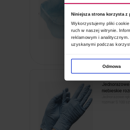
Worki foliowe do
Niniejsza strona korzysta z
Wykorzystujemy pliki cookie 
ruch w naszej witrynie. Inf
reklamowym i analitycznym. 
10, - zł
uzyskanymi podczas korzysta
Kod: 4998
Odmowa
Jednorazowe 
niebieskie roz
Jednorazowe ręka
rozmiar S 100 sz