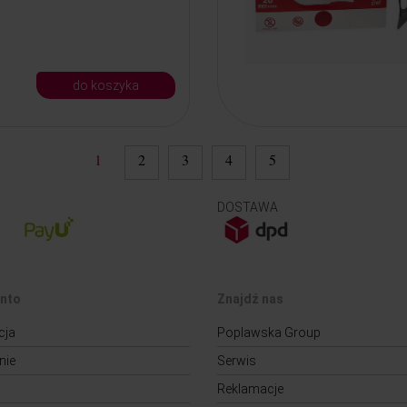
do koszyka
1
2
3
4
5
DOSTAWA
nto
Znajdź nas
cja
Poplawska Group
nie
Serwis
Reklamacje