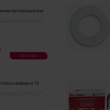
konowe do koloryzacji brwi
owe do koloryzacji brwi AirBrush
ł
do koszyka
 Ostrze skalpela nr 15
rze skalpela nr 15 100 szt.