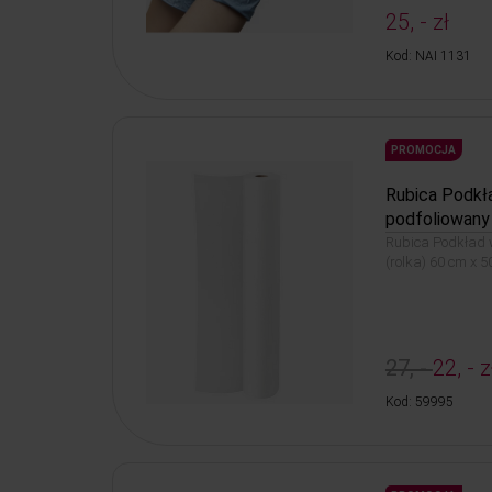
25, - zł
Kod: NAI 1131
PROMOCJA
Rubica Podkł
podfoliowany 
Rubica Podkład 
(rolka) 60 cm x 5
27, -
22, - z
Kod: 59995