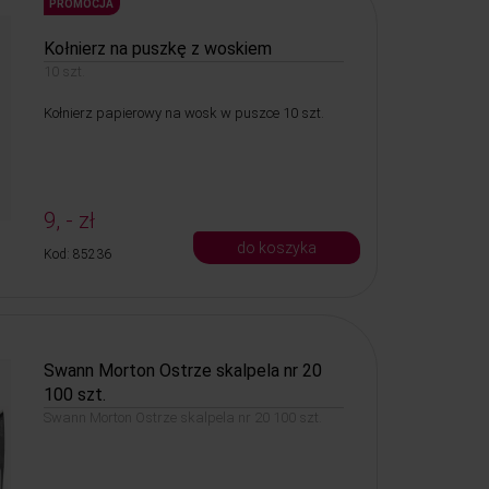
PROMOCJA
Kołnierz na puszkę z woskiem
10 szt.
Kołnierz papierowy na wosk w puszce 10 szt.
9, - zł
do koszyka
Kod: 85236
Swann Morton Ostrze skalpela nr 20
100 szt.
Swann Morton Ostrze skalpela nr 20 100 szt.