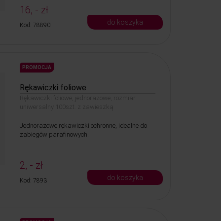
16, - zł
do koszyka
Kod: 78890
PROMOCJA
Rękawiczki foliowe
Rękawiczki foliowe, jednorazowe, rozmiar
uniwersalny 100szt. z zawieszką
Jednorazowe rękawiczki ochronne, idealne do
zabiegów parafinowych.
2, - zł
do koszyka
Kod: 7893