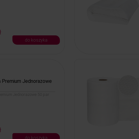
ł
do koszyka
a Premium Jednorazowe
remium Jednorazowe 50 par
ł
do koszyka