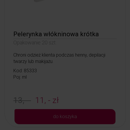
Pelerynka włókninowa krótka
Opakowanie 20 szt.
Chroni odzież klienta podczas henny, depilacji
twarzy lub makijażu.
Kod: 85333
Poj: ml
13, -
11, - zł
do koszyka