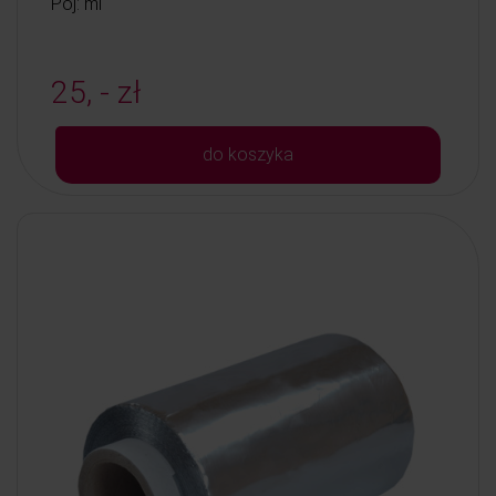
Poj: ml
25, - zł
do koszyka