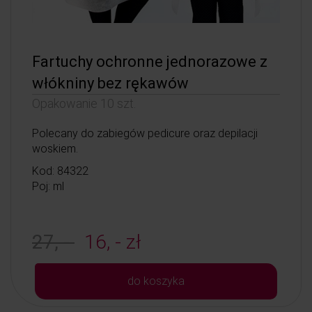
Fartuchy ochronne jednorazowe z
włókniny bez rękawów
Opakowanie 10 szt.
Polecany do zabiegów pedicure oraz depilacji
woskiem.
Kod: 84322
Poj: ml
27, -
16, - zł
do koszyka