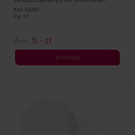
Zabezpieczają skórę przed zafarbowaniem.
Kod: 5000N
Poj: ml
7, -
5, - zł
do koszyka