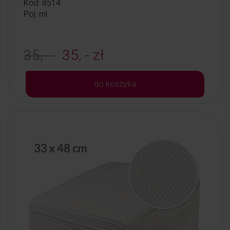
Kod: 8514
Poj: ml
35, -
35, - zł
do koszyka