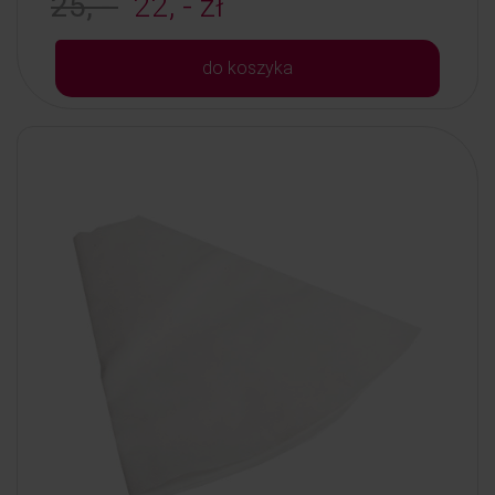
25, -
22, - zł
do koszyka