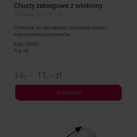
Chusty zabiegowe z włókniny
Wymiary 25 x 20 cm
Polecane do demakijażu, zmywania masek i
wykonywania kompresów.
Kod: 53093
Poj: ml
13, -
11, - zł
do koszyka