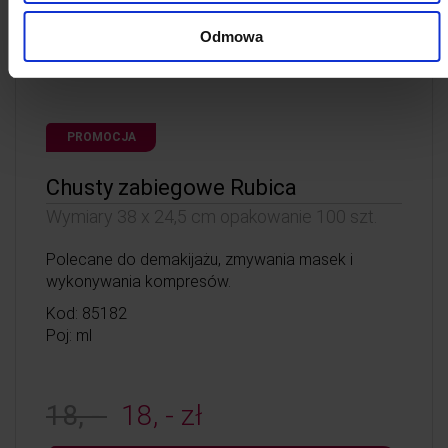
Odmowa
PROMOCJA
Chusty zabiegowe Rubica
Wymiary 38 x 24,5 cm opakowanie 100 szt.
Polecane do demakijażu, zmywania masek i
wykonywania kompresów.
Kod: 85182
Poj: ml
18, -
18, - zł