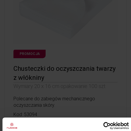
PROMOCJA
Chusteczki do oczyszczania twarzy
z włókniny
Wymiary 20 x 16 cm opakowanie 100 szt.
Polecane do zabiegów mechanicznego
oczyszczania skóry.
Kod: 53094
Poj: ml