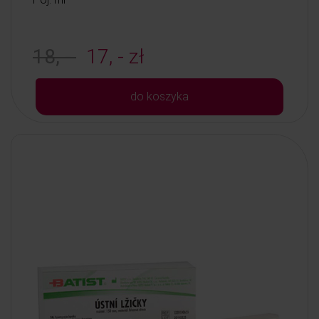
18, -
17, - zł
do koszyka