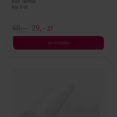
Kod: 78890D
Poj: 0 ml
50, -
29, - zł
do koszyka