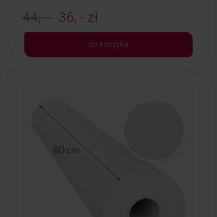
44, -
36, - zł
do koszyka