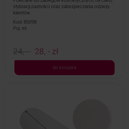
Polecane do zabiegów kosmetycznych, na ciało,
stylizacji paznokci oraz zabezpieczania odzieży
klientów.
Kod: 85098
Poj: ml
24, -
28, - zł
do koszyka