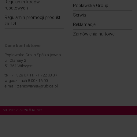
Regulamin kodów
Poplawska Group
rabatowych
Serwis
Regulamin promocji produkt
za 1zł
Reklamacje
Zamówienia hurtowe
Dane kontaktowe
Poplawska Group Spółka jawna
ul. Clareny 2
51-361 Wilczyce
tel.: 71 328 07 11, 71 722 03 37
w godzinach 8:00 - 16:00
e-mail: zamowienia@rubica.pl
v3.3 2012 - 2026 © Rubica
Nasza strona korzysta z plików cookies (tzw. „ciasteczek”). Więcej na temat tych
plików, a także na temat przetwarzania przez nas Twoich danych osobowych,