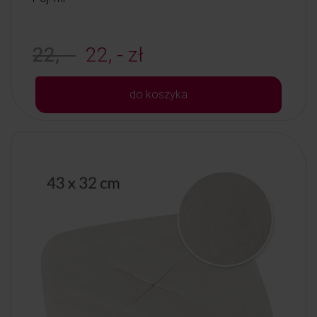
22, -
22, - zł
do koszyka