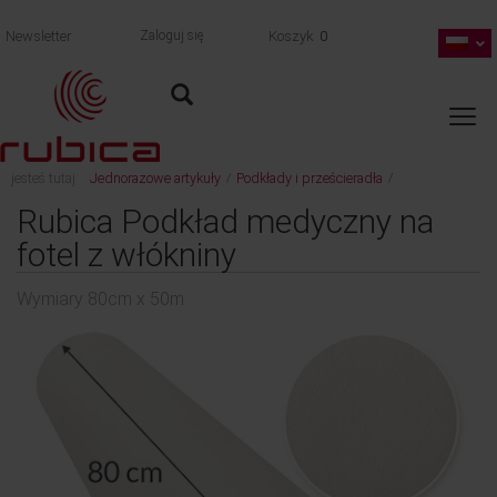
Newsletter
Zaloguj się
Koszyk
0
jesteś tutaj:
Jednorazowe artykuły
Podkłady i prześcieradła
/
/
wróć
Wymiary 80cm x 50m
Rubica Podkład medyczny na
fotel z włókniny
Wymiary 80cm x 50m