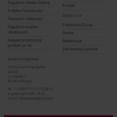
Regulamin Sklepu Rubica
Koszyk
Polityka Prywatności
Znajdź nas
Transport i płatności
Poplawska Group
Regulamin kodów
rabatowych
Serwis
Regulamin promocji
Reklamacje
produkt za 1zł
Zamówienia hurtowe
Dane kontaktowe
Poplawska Group Spółka
jawna
ul. Clareny 2
51-361 Wilczyce
tel.: 71 328 07 11, 71 722 03 37
w godzinach 8:00 - 16:00
e-mail: zamowienia@rubica.pl