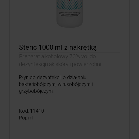
Steric 1000 ml z nakrętką
Preparat alkoholowy 70% vol do
dezynfekcji rąk skóry i powierzchni
Płyn do dezynfekcji o działaniu
bakteriobójczym, wirusobójczym i
grzybobójczym.
Kod: 11410
Poj: ml