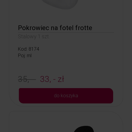
Pokrowiec na fotel frotte
Stalowy 1 szt.
Kod: 8174
Poj: ml
35, -
33, - zł
do koszyka