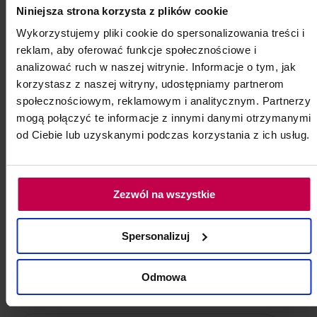
Niniejsza strona korzysta z plików cookie
Wykorzystujemy pliki cookie do spersonalizowania treści i
reklam, aby oferować funkcje społecznościowe i
analizować ruch w naszej witrynie. Informacje o tym, jak
korzystasz z naszej witryny, udostępniamy partnerom
społecznościowym, reklamowym i analitycznym. Partnerzy
Pokrowiec na fotel frotte
mogą połączyć te informacje z innymi danymi otrzymanymi
Biały 1 szt.
od Ciebie lub uzyskanymi podczas korzystania z ich usług.
Kod: 8177
Poj: ml
Zezwól na wszystkie
35, -
33, - zł
Spersonalizuj
do koszyka
Odmowa