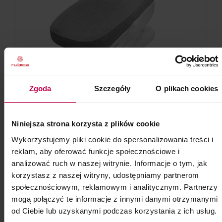
Zgoda
Szczegóły
O plikach cookies
Pokrowiec na fotel frotte
Niniejsza strona korzysta z plików cookie
Stalowy 1 szt.
Wykorzystujemy pliki cookie do spersonalizowania treści i
reklam, aby oferować funkcje społecznościowe i
Kod: 8174
analizować ruch w naszej witrynie. Informacje o tym, jak
Poj: ml
korzystasz z naszej witryny, udostępniamy partnerom
społecznościowym, reklamowym i analitycznym. Partnerzy
mogą połączyć te informacje z innymi danymi otrzymanymi
35, -
33, - zł
od Ciebie lub uzyskanymi podczas korzystania z ich usług.