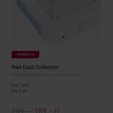
PROMOCJA
Nail Dust Collector
Nail Dust Collector - pchłaniacz pyłu
Kod: 7097
Poj: 0 ml
249, -
189, - zł