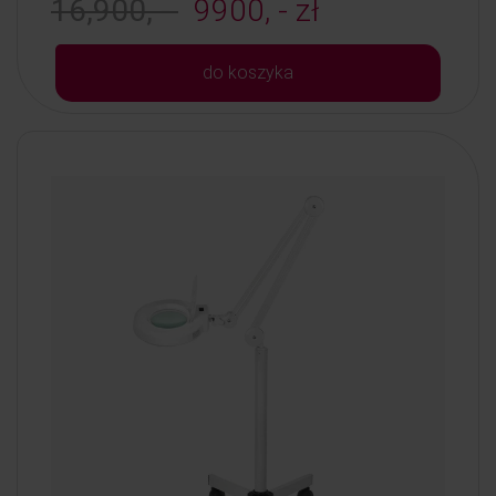
16,900, -
9900, - zł
do koszyka