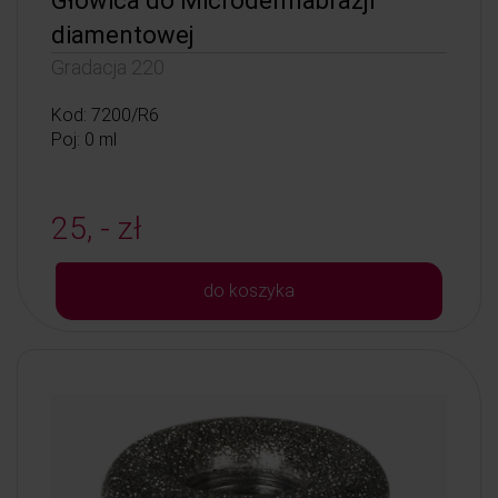
Głowica do Microdermabrazji
diamentowej
Gradacja 220
Kod: 7200/R6
Poj: 0 ml
25, - zł
do koszyka