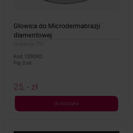
Głowica do Microdermabrazji
diamentowej
Gradacja 250
Kod: 7200/R2
Poj: 0 ml
25, - zł
do koszyka