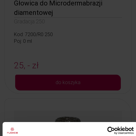
Głowica do Microdermabrazji
diamentowej
Gradacja 250
Kod: 7200/R0 250
Poj: 0 ml
25, - zł
do koszyka