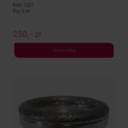
Kod: 7201
Poj: 0 ml
250, - zł
do koszyka