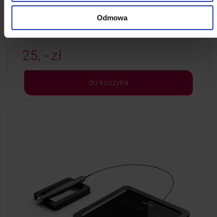
Kod: 7200/R1
Poj: 0 ml
Odmowa
25, - zł
do koszyka