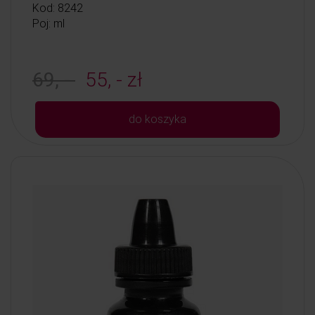
Kod: 8242
Poj: ml
69, -
55, - zł
do koszyka