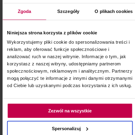
Bioevolution Qline PRO Red Stop - 5
Zgoda
Szczegóły
O plikach cookies
ml
Bioevolution Qline PRO Red Stop - 5 ml
Niniejsza strona korzysta z plików cookie
Kod: 6237
Wykorzystujemy pliki cookie do spersonalizowania treści i
Poj: ml
reklam, aby oferować funkcje społecznościowe i
analizować ruch w naszej witrynie. Informacje o tym, jak
korzystasz z naszej witryny, udostępniamy partnerom
129, -
109, - zł
społecznościowym, reklamowym i analitycznym. Partnerzy
mogą połączyć te informacje z innymi danymi otrzymanymi
od Ciebie lub uzyskanymi podczas korzystania z ich usług.
do koszyka
Zezwól na wszystkie
Spersonalizuj