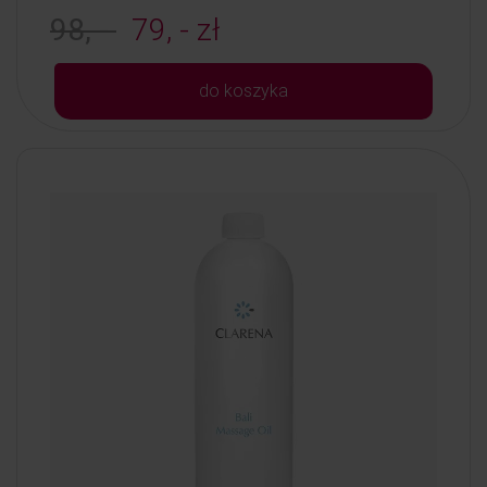
98, -
79, - zł
do koszyka