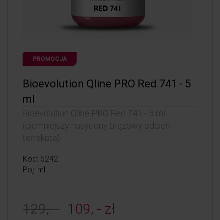
PROMOCJA
Bioevolution Qline PRO Red 741 - 5
ml
Bioevolution Qline PRO Red 741 - 5 ml
(ciemniejszy nasycony brązowy odcień
terrakota)
Kod: 6242
Poj: ml
129, -
109, - zł