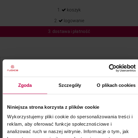
1.
koszyk
2.
logowanie
3. dostawa i płatność
Zaloguj się i przyspiesz swoje zakupy
Zgoda
Szczegóły
O plikach cookies
login:
hasło:
Niniejsza strona korzysta z plików cookie
Nie pamiętasz hasła?
Wykorzystujemy pliki cookie do spersonalizowania treści i
zaloguj
reklam, aby oferować funkcje społecznościowe i
analizować ruch w naszej witrynie. Informacje o tym, jak