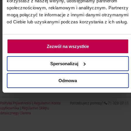
korzystasz z naszej witryny, udostępniamy partnerom
społecznościowym, reklamowym i analitycznym. Partnerzy
Nie masz konta?
mogą połączyć te informacje z innymi danymi otrzymanymi
od Ciebie lub uzyskanymi podczas korzystania z ich usług.
Kontynuj jako gość
lub
Zezwól na wszystkie
Załóż konto
Spersonalizuj
Odmowa
Polityka Prywatności
|
Regulamin Konta
Potrzebujesz pomocy?
71 328 07 11
użytkownika
|
Regulamin Sklepu
detalicznego Clarena