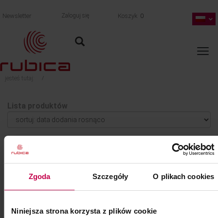
Newsletter
Zaloguj się
Koszyk
0
jesteś tutaj:
/
Lista produktów
1
2
3
4
5
6
7
...
16
17
AKCEPTUJEMY
Zgoda
Szczegóły
O plikach cookies
Niniejsza strona korzysta z plików cookie