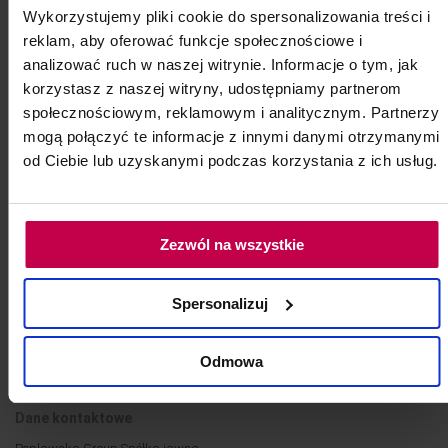
DOSTAWA
Wykorzystujemy pliki cookie do spersonalizowania treści i
reklam, aby oferować funkcje społecznościowe i
analizować ruch w naszej witrynie. Informacje o tym, jak
korzystasz z naszej witryny, udostępniamy partnerom
społecznościowym, reklamowym i analitycznym. Partnerzy
Informacje
Moje konto
mogą połączyć te informacje z innymi danymi otrzymanymi
Regulamin Konta użytkownika
Rejestracja
od Ciebie lub uzyskanymi podczas korzystania z ich usług.
Regulamin Sklepu Rubica
Logowanie
Polityka Prywatności
Koszyk
Transport i płatności
Zezwól na wszystkie
Znajdź nas
Regulamin kodów
Poplawska Group
rabatowych
Spersonalizuj
Serwis
Regulamin promocji produkt
za 1zł
Reklamacje
Odmowa
Zamówienia hurtowe
Dane kontaktowe