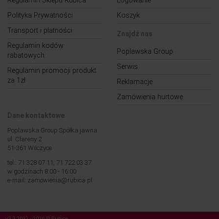
Regulamin Sklepu Rubica
Logowanie
Polityka Prywatności
Koszyk
Transport i płatności
Znajdź nas
Regulamin kodów
Poplawska Group
rabatowych
Serwis
Regulamin promocji produkt
za 1zł
Reklamacje
Zamówienia hurtowe
Dane kontaktowe
Poplawska Group Spółka jawna
ul. Clareny 2
51-361 Wilczyce
tel.: 71 328 07 11, 71 722 03 37
w godzinach 8:00 - 16:00
e-mail: zamowienia@rubica.pl
v3.3 2012 - 2026 © Rubica