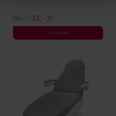
35, -
33, - zł
do koszyka