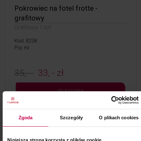
Pokrowiec na fotel frotte -
grafitowy
Grafitowy 1 szt.
Kod: 8238
Poj: ml
35, -
33, - zł
do koszyka
Zgoda
Szczegóły
O plikach cookies
Niniejsza strona korzysta z plików cookie