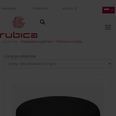
Newsletter
Zaloguj się
Koszyk
0
jesteś tutaj:
Wyposażenie gabinetu
Pokrowce na fotele
/
Lista produktów