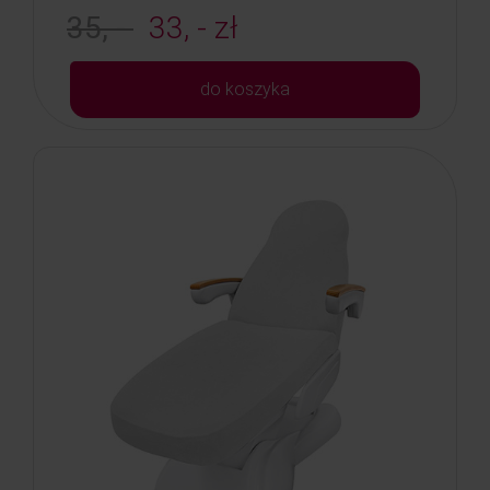
35, -
33, - zł
do koszyka