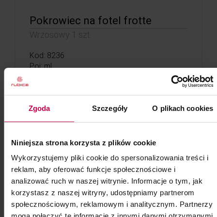
Pokrowiec na fotel frotte
Wrzosowy 1 szt.
Kod: 8236
Poj: ml
35, -
33, - zł
Zgoda
Szczegóły
O plikach cookies
do koszyka
Niniejsza strona korzysta z plików cookie
Wykorzystujemy pliki cookie do spersonalizowania treści i
reklam, aby oferować funkcje społecznościowe i
analizować ruch w naszej witrynie. Informacje o tym, jak
korzystasz z naszej witryny, udostępniamy partnerom
społecznościowym, reklamowym i analitycznym. Partnerzy
mogą połączyć te informacje z innymi danymi otrzymanymi