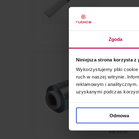
16, - zł
Kod: 8431
Zgoda
Niniejsza strona korzysta z
Folia alumini
Wykorzystujemy pliki cookie 
Fryzjerska folia 
ruch w naszej witrynie. Inf
reklamowym i analitycznym. 
uzyskanymi podczas korzysta
Odmowa
46, -
43, - z
Kod: 85242