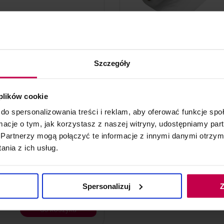
do koszyka
Szczegóły
 plików cookie
owa - 250 m
do spersonalizowania treści i reklam, aby oferować funkcje sp
aluminiowa w rolce
ormacje o tym, jak korzystasz z naszej witryny, udostępniamy p
Partnerzy mogą połączyć te informacje z innymi danymi otrzym
nia z ich usług.
Spersonalizuj
Z
ł
do koszyka