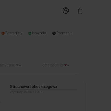
Bestsellery
Nowości
Promocje
abetycznie
data dodania
Strechowa folia zabiegowa
Wymiary 45 cm x 300 m