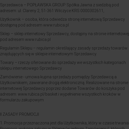
Sprzedawca – POPŁAWSKA GROUP Spółka Jawna z siedzibą pod
adresem: ul. Clareny 2, 51-361 Wilczyce KRS 0000302611,
Użytkownik – osoba, która odwiedza stronę internetową Sprzedawcy
dostępną pod adresem www.rubica.pl
Sklep – sklep internetowy Sprzedawcy, dostępny na stronie internetowej
pod adresem www.rubica.pl
Regulamin Sklepu – regulamin określający zasady sprzedaży towarów
znajdujących się w sklepie internetowym Sprzedawcy.
Towary – rzeczy oferowane do sprzedaży we wszystkich kategoriach
sklepu internetowego Sprzedawcy
Zamówienie - umowa kupna sprzedaży pomiędzy Sprzedawcą a
Użytkownikiem, zawierane drogą elektroniczną. Realizowane na stronie
internetowej Sprzedawcy poprzez dodanie Towarów do koszyka pod
adresem: www.rubica.pl/basket i wypełnienie wszystkich kroków w
formularzu zakupowym
II ZASADY PROMOCJI
1. Promocja przeznaczona jest dla Użytkownika, który w czasie trwania
Promocji wykona zakupy w Sklepie (w jednym Zamówieniu), których