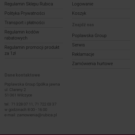
Regulamin Sklepu Rubica
Logowanie
Polityka Prywatności
Koszyk
Transport i płatności
Znajdź nas
Regulamin kodów
Poplawska Group
rabatowych
Serwis
Regulamin promocji produkt
za 1zł
Reklamacje
Zamówienia hurtowe
Dane kontaktowe
Poplawska Group Spółka jawna
ul. Clareny 2
51-361 Wilczyce
tel.: 71 328 07 11, 71 722 03 37
w godzinach 8:00 - 16:00
e-mail: zamowienia@rubica.pl