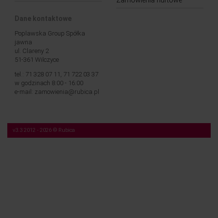
Zamówienia hurtowe
Dane kontaktowe
Poplawska Group Spółka
jawna
ul. Clareny 2
51-361 Wilczyce
tel.: 71 328 07 11, 71 722 03 37
w godzinach 8:00 - 16:00
e-mail: zamowienia@rubica.pl
v3.3 2012 - 2026 © Rubica
Nasza strona korzysta z plików cookies (tzw. „ciasteczek”). Więcej na temat tych
plików, a także na temat przetwarzania przez nas Twoich danych osobowych,
znajdziesz w naszej
Polityce prywatności
.