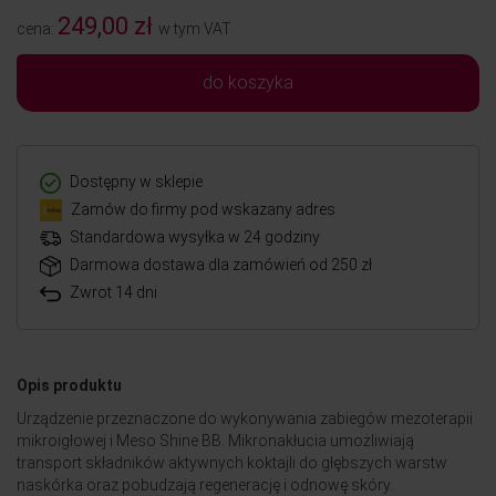
249,00 zł
cena:
w tym VAT
do koszyka
Dostępny w sklepie
Zamów do firmy pod wskazany adres
Standardowa wysyłka w 24 godziny
Darmowa dostawa dla zamówień od 250 zł
Zwrot 14 dni
Opis produktu
Urządzenie przeznaczone do wykonywania zabiegów mezoterapii
mikroigłowej i Meso Shine BB. Mikronakłucia umożliwiają
transport składników aktywnych koktajli do głębszych warstw
naskórka oraz pobudzają regenerację i odnowę skóry.