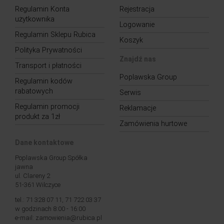
Regulamin Konta
Rejestracja
użytkownika
Logowanie
Regulamin Sklepu Rubica
Koszyk
Polityka Prywatności
Znajdź nas
Transport i płatności
Poplawska Group
Regulamin kodów
rabatowych
Serwis
Regulamin promocji
Reklamacje
produkt za 1zł
Zamówienia hurtowe
Dane kontaktowe
Poplawska Group Spółka
jawna
ul. Clareny 2
51-361 Wilczyce
tel.: 71 328 07 11, 71 722 03 37
w godzinach 8:00 - 16:00
e-mail: zamowienia@rubica.pl