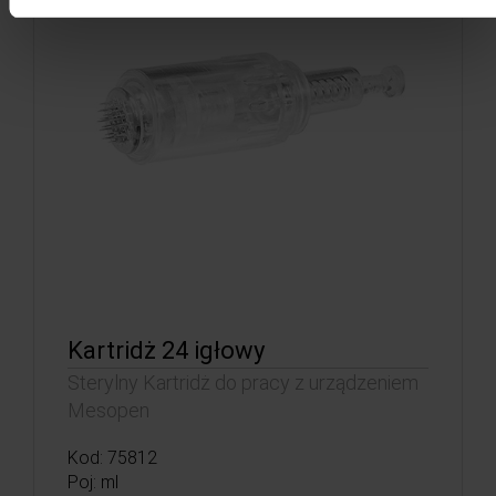
Kartridż 24 igłowy
Sterylny Kartridż do pracy z urządzeniem
Mesopen
Kod: 75812
Poj: ml