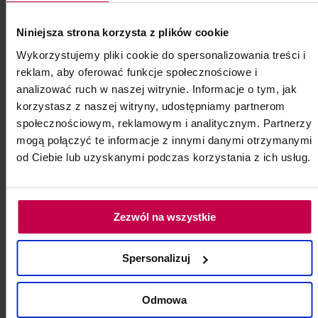
Kartridż 12 igłowy
Niniejsza strona korzysta z plików cookie
Sterylny Kartridż do pracy z urządzeniem
Wykorzystujemy pliki cookie do spersonalizowania treści i
Mesopen
reklam, aby oferować funkcje społecznościowe i
analizować ruch w naszej witrynie. Informacje o tym, jak
Kod: 75813
korzystasz z naszej witryny, udostępniamy partnerom
Poj: ml
społecznościowym, reklamowym i analitycznym. Partnerzy
mogą połączyć te informacje z innymi danymi otrzymanymi
od Ciebie lub uzyskanymi podczas korzystania z ich usług.
9, - zł
do koszyka
Zezwól na wszystkie
Spersonalizuj
Odmowa