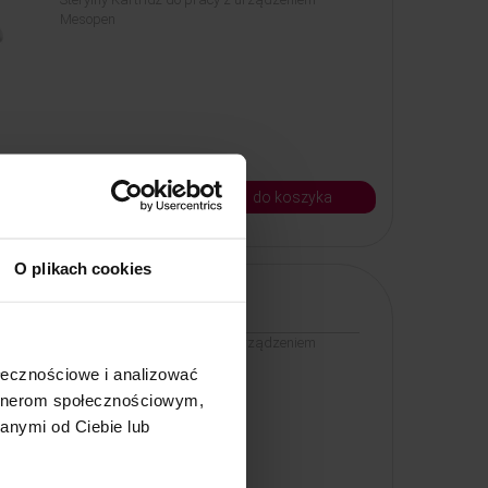
Mesopen
9, - zł
do koszyka
Kod: 75818
O plikach cookies
Kartridż 24 igłowy
Sterylny Kartridż do pracy z urządzeniem
Mesopen
ołecznościowe i analizować
artnerom społecznościowym,
anymi od Ciebie lub