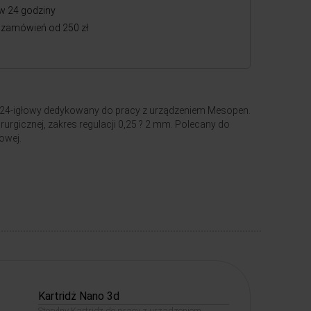
w 24 godziny
zamówień od 250 zł
ż 24-igłowy dedykowany do pracy z urządzeniem Mesopen.
irurgicznej, zakres regulacji 0,25 ? 2 mm. Polecany do
owej.
Kartridż Nano 3d
Sterylny Kartridż do pracy z urządzeniem