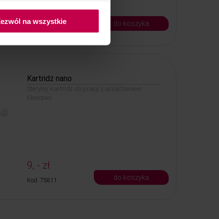
9, - zł
ezwól na wszystkie
do koszyka
Kod: 75812
Kartridż nano
Sterylny Kartridż do pracy z urządzeniem
Mesopen
9, - zł
do koszyka
Kod: 75811