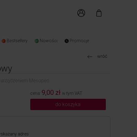
Bestsellery
Nowości
Promocje
wróć
łowy
 z urządzeniem Mesopen
9,00 zł
cena:
w tym VAT
do koszyka
skazany adres