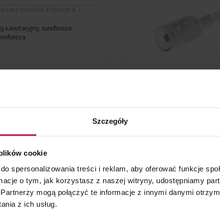
witacji posiada 3 funkcje w 1
ng kawitacyjny, sonoforeza
onoforeza.
do koszyka
Szczegóły
 igłowy
 plików cookie
ridż do pracy z urządzeniem
do spersonalizowania treści i reklam, aby oferować funkcje sp
ormacje o tym, jak korzystasz z naszej witryny, udostępniamy p
Partnerzy mogą połączyć te informacje z innymi danymi otrzym
nia z ich usług.