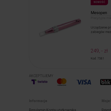
NOWOŚĆ
Mesopen
Precyzyjne mi
Urządzenie p
zabiegów mezo
249, - zł
Kod: 7581
AKCEPTUJEMY
Informacje
Moje 
Regulamin Konta użytkownika
Rejest