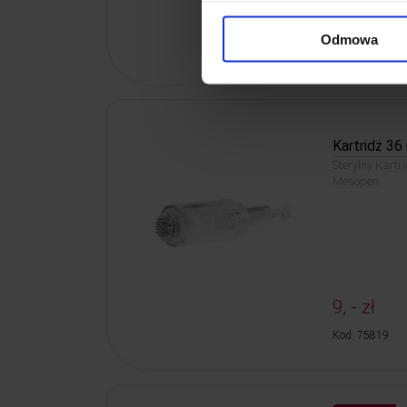
9, - zł
Odmowa
Kod: 75813
Kartridż 36 
Sterylny Kart
Mesopen
9, - zł
Kod: 75819