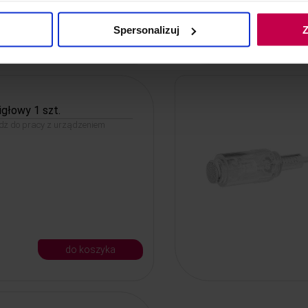
Spersonalizuj
Z
do koszyka
igłowy 1 szt.
ridż do pracy z urządzeniem
do koszyka