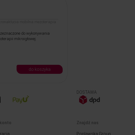
kronakłucia mobilna mezoterapia
rzeznaczone do wykonywania
terapii mikroigłowej.
do koszyka
DOSTAWA
konto
Znajdź nas
racja
Poplawska Group