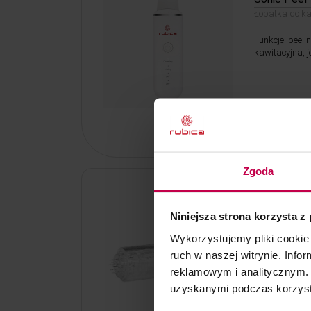
Łopatka do ka
Funkcje: peeli
kawitacyjna, j
199, - zł
Kod: 7049
Zgoda
Kartridż 12
Niniejsza strona korzysta z
Sterylny Kart
Mesopen
Wykorzystujemy pliki cookie 
ruch w naszej witrynie. Inf
reklamowym i analitycznym. 
uzyskanymi podczas korzysta