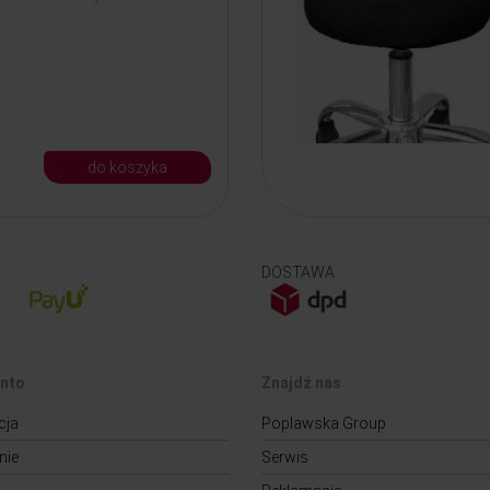
do koszyka
DOSTAWA
nto
Znajdź nas
cja
Poplawska Group
nie
Serwis