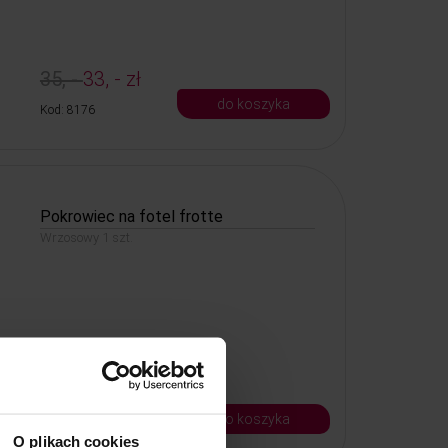
35, -
33, - zł
do koszyka
Kod: 8176
Pokrowiec na fotel frotte
Wrzosowy 1 szt.
35, -
33, - zł
do koszyka
Kod: 8236
O plikach cookies