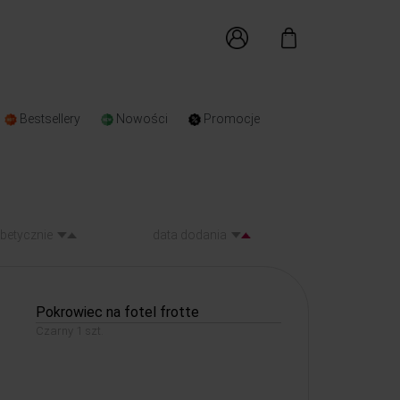
Bestsellery
Nowości
Promocje
abetycznie
data dodania
Pokrowiec na fotel frotte
Czarny 1 szt.