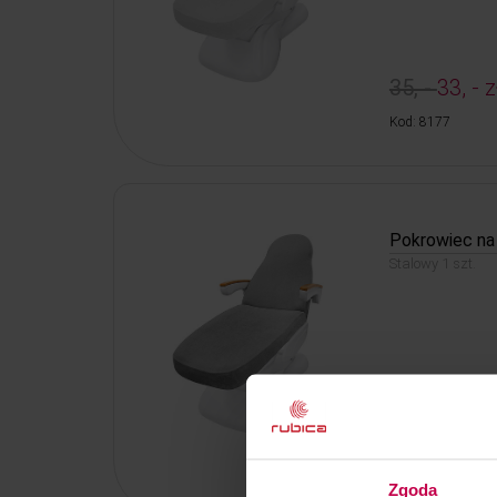
35, -
33, - z
Kod: 8177
Pokrowiec na 
Stalowy 1 szt.
35, -
33, - z
Kod: 8174
Zgoda