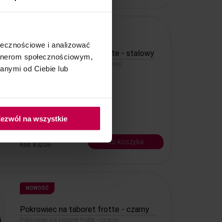
NOWOŚĆ
ołecznościowe i analizować
Pokrowiec na taboret frotte - stalowy
artnerom społecznościowym,
Pokrowiec na taboret frotte - stalowy
anymi od Ciebie lub
ezwól na wszystkie
14, - zł
do koszyka
Kod: 83203
NOWOŚĆ
Pokrowiec na taboret frotte - czarny
Pokrowiec na taboret frotte - czarny