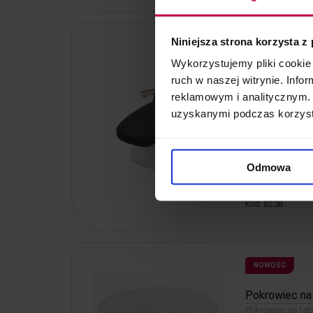
Niniejsza strona korzysta z
NOWOŚĆ
Wykorzystujemy pliki cookie 
Pokrowiec na 
ruch w naszej witrynie. Inf
Grafitowy 1 szt.
reklamowym i analitycznym. 
uzyskanymi podczas korzysta
Odmowa
35, -
33, - z
Kod: 8238
NOWOŚĆ
Pokrowiec na 
Pokrowiec na tabo