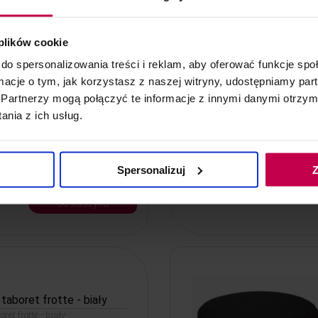
 plików cookie
do spersonalizowania treści i reklam, aby oferować funkcje sp
fotel frotte - grafitowy
ormacje o tym, jak korzystasz z naszej witryny, udostępniamy p
Partnerzy mogą połączyć te informacje z innymi danymi otrzym
nia z ich usług.
Spersonalizuj
Z
ł
do koszyka
taboret frotte - biały
ret frotte - biały