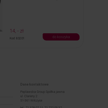
14, - zł
do koszyka
Kod: 83201
Dane kontaktowe
Poplawska Group Spółka jawna
ul. Clareny 2
51-361 Wilczyce
tel.: 71 328 07 11, 71 722 03 37