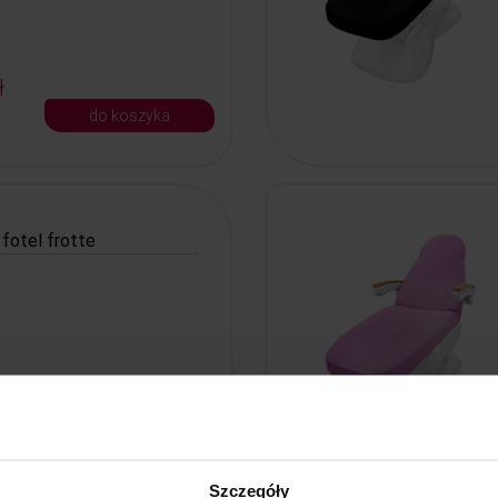
ł
do koszyka
fotel frotte
ł
do koszyka
Szczegóły