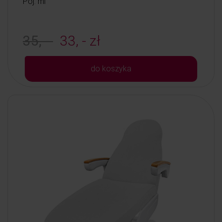
Poj: ml
35, -
33, - zł
do koszyka