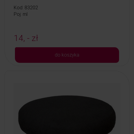
Kod: 83202
Poj: ml
14, - zł
do koszyka