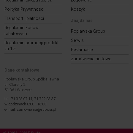
Regulamin Sklepu Rubica
Logowanie
Polityka Prywatności
Koszyk
Transport i płatności
Znajdź nas
Regulamin kodów
Poplawska Group
rabatowych
Serwis
Regulamin promocji produkt
za 1zł
Reklamacje
Zamówienia hurtowe
Dane kontaktowe
Poplawska Group Spółka jawna
ul. Clareny 2
51-361 Wilczyce
tel.: 71 328 07 11, 71 722 03 37
w godzinach 8:00 - 16:00
e-mail: zamowienia@rubica.pl
v3.3 2012 - 2026 © Rubica