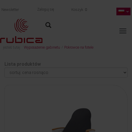
Newsletter
Zaloguj się
Koszyk
0
jesteś tutaj:
Wyposażenie gabinetu
Pokrowce na fotele
/
Lista produktów