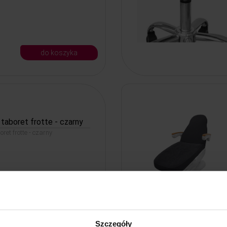
do koszyka
taboret frotte - czarny
ret frotte - czarny
do koszyka
Szczegóły