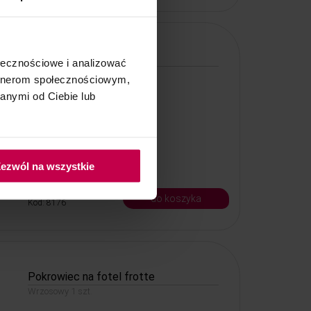
Pokrowiec na fotel frotte
ołecznościowe i analizować
Czarny 1 szt.
artnerom społecznościowym,
anymi od Ciebie lub
ezwól na wszystkie
35, -
33, - zł
do koszyka
Kod: 8176
Pokrowiec na fotel frotte
Wrzosowy 1 szt.