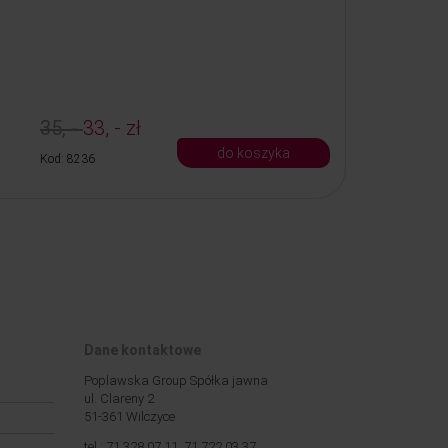
35, -
33, - zł
do koszyka
Kod: 8236
Dane kontaktowe
Poplawska Group Spółka jawna
ul. Clareny 2
51-361 Wilczyce
tel.: 71 328 07 11, 71 722 03 37