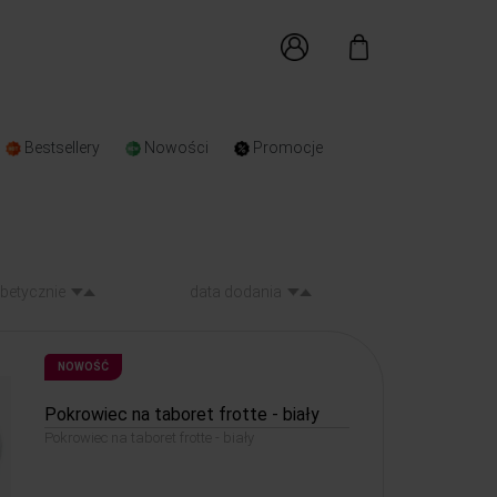
Bestsellery
Nowości
Promocje
abetycznie
data dodania
NOWOŚĆ
Pokrowiec na taboret frotte - biały
Pokrowiec na taboret frotte - biały