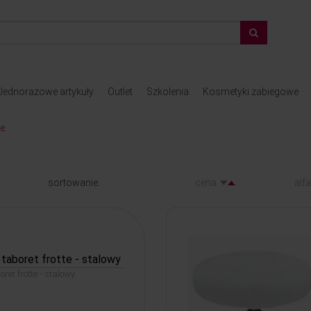
Jednorazowe artykuły
Outlet
Szkolenia
Kosmetyki zabiegowe
le
sortowanie:
cena
alf
taboret frotte - stalowy
ret frotte - stalowy