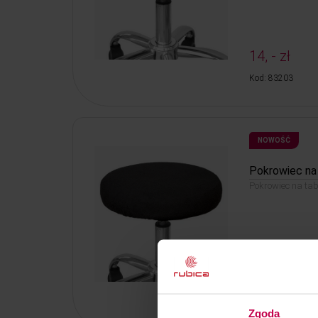
14, - zł
Kod: 83203
NOWOŚĆ
Pokrowiec na 
Pokrowiec na tabo
14, - zł
Kod: 83201
Zgoda