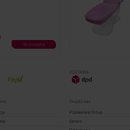
ł
do koszyka
DOSTAWA
nto
Znajdź nas
cja
Poplawska Group
nie
Serwis