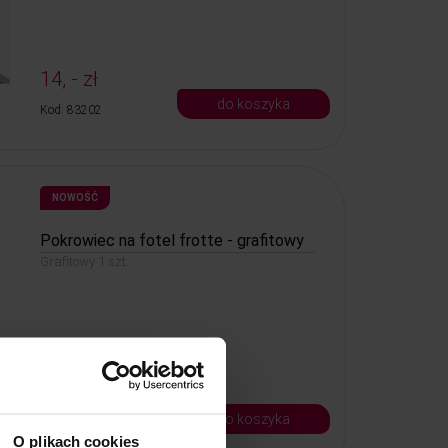
14, - zł
do koszyka
Kod: 83202
NOWOŚĆ
Pokrowiec na fotel frotte - grafitowy
Grafitowy 1 szt.
35, -
33, - zł
do koszyka
Kod: 8238
O plikach cookies