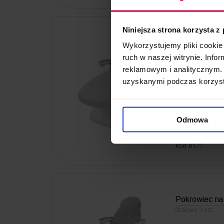
Niniejsza strona korzysta z
Pokrowiec na 
Wykorzystujemy pliki cookie 
Biały 1 szt.
ruch w naszej witrynie. Inf
reklamowym i analitycznym. 
uzyskanymi podczas korzysta
Odmowa
35, -
33, - z
Kod: 8177
Pokrowiec na 
Stalowy 1 szt.