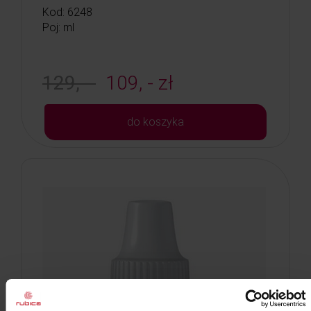
Kod: 6248
Poj: ml
129, -
109, - zł
do koszyka