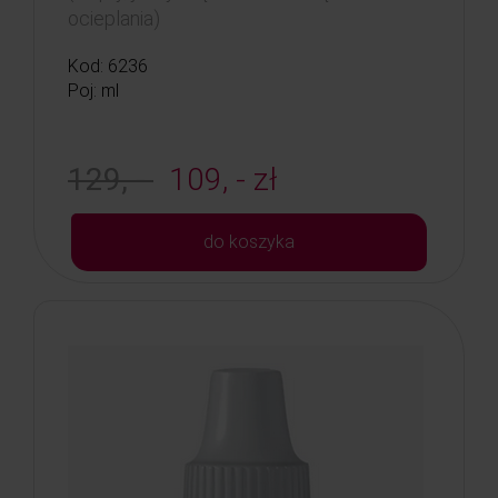
ocieplania)
Kod: 6236
Poj: ml
129, -
109, - zł
do koszyka