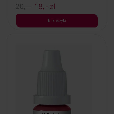
20, -
18, - zł
do koszyka