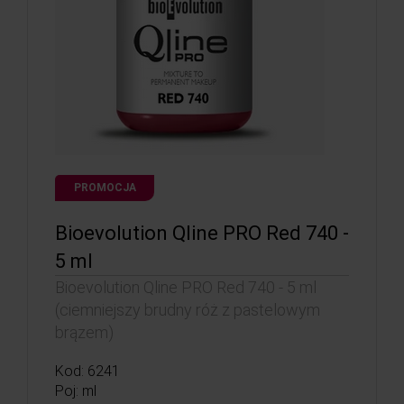
PROMOCJA
Bioevolution Qline PRO Red 740 -
5 ml
Bioevolution Qline PRO Red 740 - 5 ml
(ciemniejszy brudny róż z pastelowym
brązem)
Kod: 6241
Poj: ml