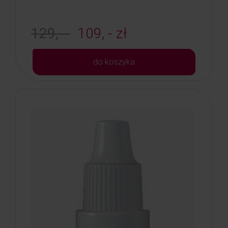
129, -
109, - zł
do koszyka