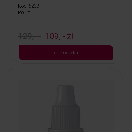
Kod: 6238
Poj: ml
129, -
109, - zł
do koszyka