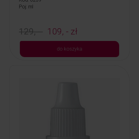
Poj: ml
129, -
109, - zł
do koszyka