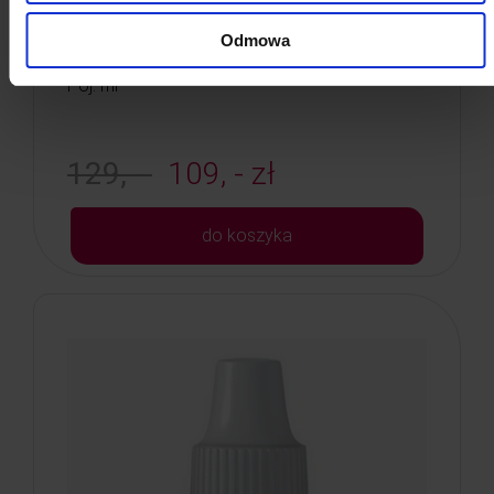
kolorów nude)
Odmowa
Kod: 6247
Poj: ml
129, -
109, - zł
do koszyka