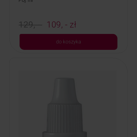
Poj: ml
129, -
109, - zł
do koszyka