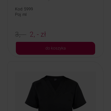
Kod: 5999
Poj: ml
3, -
2, - zł
do koszyka