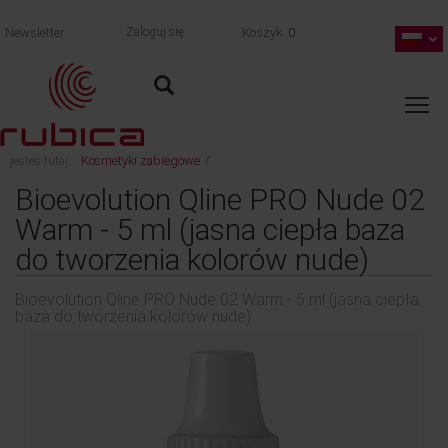
Newsletter
Zaloguj się
Koszyk
0
jesteś tutaj:
Kosmetyki zabiegowe
/
Bioevolution Qline PRO Nude 02 Warm - 5 ml (jasna ciepła baza do tworzenia
Bioevolution Qline PRO Nude 02
kolorów nude)
Warm - 5 ml (jasna ciepła baza
wróć
do tworzenia kolorów nude)
Bioevolution Qline PRO Nude 02 Warm - 5 ml (jasna ciepła
baza do tworzenia kolorów nude)