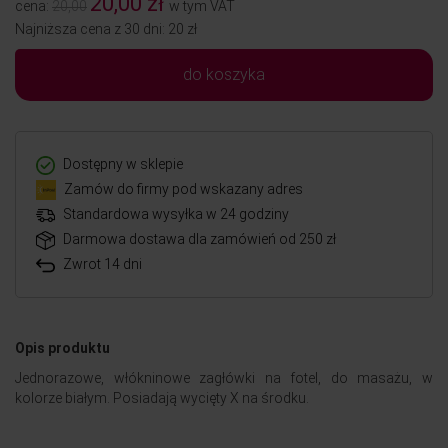
20,00 zł
cena:
20,00
w tym VAT
Najniższa cena z 30 dni: 20 zł
do koszyka
Dostępny w sklepie
Zamów do firmy pod wskazany adres
Standardowa wysyłka w 24 godziny
Darmowa dostawa dla zamówień od 250 zł
Zwrot 14 dni
Opis produktu
Jednorazowe, włókninowe zagłówki na fotel, do masażu, w
kolorze białym. Posiadają wycięty X na środku.