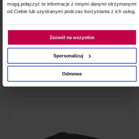
Rękawiczki nitrylowe różowe - S
mogą połączyć te informacje z innymi danymi otrzymanymi
od Ciebie lub uzyskanymi podczas korzystania z ich usług.
Opakowanie: 100 szt.
Kod: 85291
Poj: ml
Zezwól na wszystkie
27, - zł
Spersonalizuj
Odmowa
do koszyka