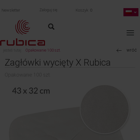
Newsletter
Zaloguj się
Koszyk
0
wróć
jesteś tutaj:
Opakowanie 100 szt.
Zagłówki wycięty X Rubica
Opakowanie 100 szt.