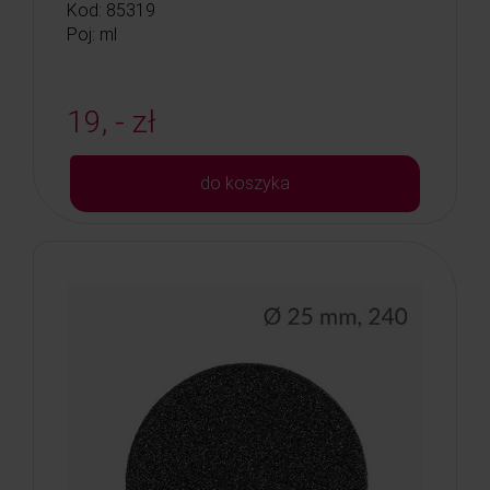
Kod: 85319
Poj: ml
19, - zł
do koszyka