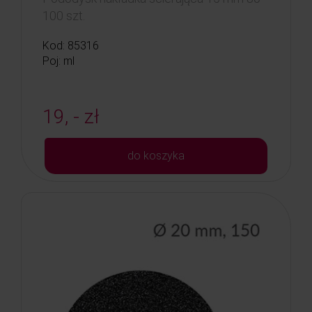
100 szt.
Kod: 85316
Poj: ml
19, - zł
do koszyka