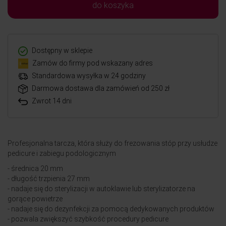
do koszyka
Dostępny w sklepie
Zamów do firmy pod wskazany adres
Standardowa wysyłka w 24 godziny
Darmowa dostawa dla zamówień od 250 zł
Zwrot 14 dni
Profesjonalna tarcza, która służy do frezowania stóp przy usłudze
pedicure i zabiegu podologicznym
- średnica 20 mm
- długość trzpienia 27 mm
- nadaje się do sterylizacji w autoklawie lub sterylizatorze na
gorące powietrze
- nadaje się do dezynfekcji za pomocą dedykowanych produktów
- pozwala zwiększyć szybkość procedury pedicure