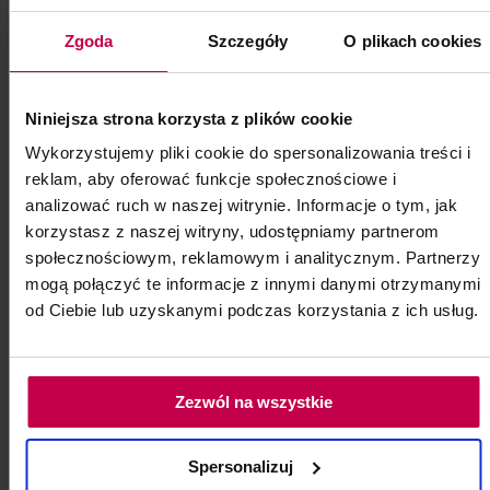
Pododysk nakładka ścierająca
Zgoda
Szczegóły
O plikach cookies
25 mm 150
Pododysk nakładka ścierająca 25 mm 150
100 szt.
Niniejsza strona korzysta z plików cookie
Wykorzystujemy pliki cookie do spersonalizowania treści i
Kod: 85326
reklam, aby oferować funkcje społecznościowe i
Poj: 0 ml
analizować ruch w naszej witrynie. Informacje o tym, jak
korzystasz z naszej witryny, udostępniamy partnerom
społecznościowym, reklamowym i analitycznym. Partnerzy
19, - zł
mogą połączyć te informacje z innymi danymi otrzymanymi
od Ciebie lub uzyskanymi podczas korzystania z ich usług.
do koszyka
Zezwól na wszystkie
Spersonalizuj