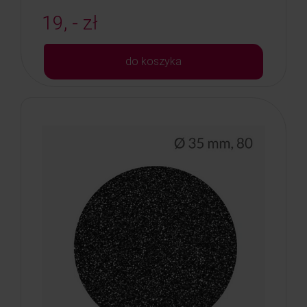
19, - zł
do koszyka