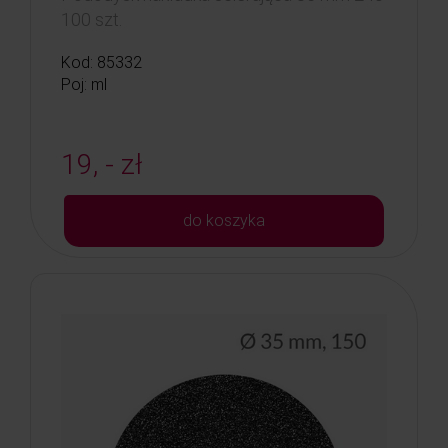
100 szt.
Kod: 85332
Poj: ml
19, - zł
do koszyka