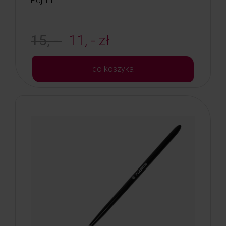
Poj: ml
15, -
11, - zł
do koszyka