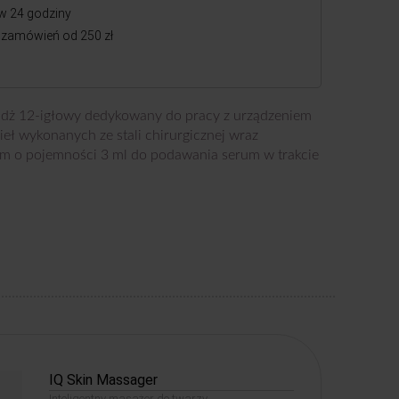
w 24 godziny
zamówień od 250 zł
ridż 12-igłowy dedykowany do pracy z urządzeniem
eł wykonanych ze stali chirurgicznej wraz
 o pojemności 3 ml do podawania serum w trakcie
IQ Skin Massager
Inteligentny masażer do twarzy.