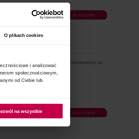
7, -
6, - zł
do koszyka
Kod: 8507
O plikach cookies
Adapter do Mesopena
Adapter umożliwia wykonanie mikropunktury za
ołecznościowe i analizować
pomocą Mesopena.
artnerom społecznościowym,
anymi od Ciebie lub
50, - zł
ezwól na wszystkie
do koszyka
Kod: 75022