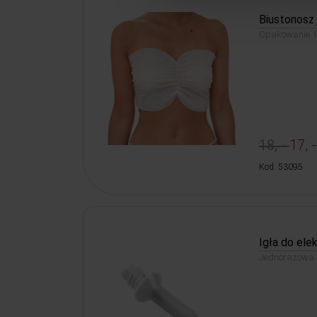
Biustonosz 
Opakowanie 10
18, -
17, -
Kod: 53095
Igła do ele
Jednorazowa i