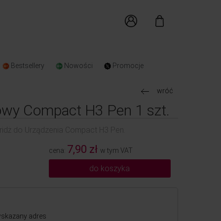
Bestsellery
Nowości
Promocje
wróć
łowy Compact H3 Pen 1 szt.
tridż do Urządzenia Compact H3 Pen.
7,90 zł
cena:
w tym VAT
do koszyka
skazany adres