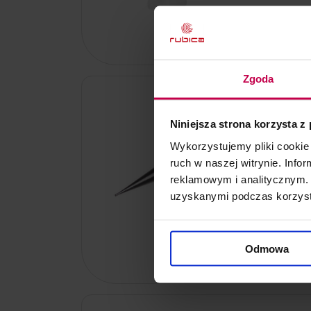
249, - zł
Kod: 7086
Zgoda
Igła do ele
Niniejsza strona korzysta z
1 szt.
Wykorzystujemy pliki cookie 
ruch w naszej witrynie. Inf
reklamowym i analitycznym. 
uzyskanymi podczas korzysta
10, - zł
Odmowa
Kod: 71788