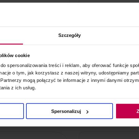
do koszyka
Szczegóły
ktrokoagulatora BR-650
 plików cookie
do spersonalizowania treści i reklam, aby oferować funkcje sp
ormacje o tym, jak korzystasz z naszej witryny, udostępniamy p
Partnerzy mogą połączyć te informacje z innymi danymi otrzym
nia z ich usług.
Spersonalizuj
Z
do koszyka