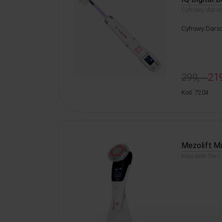
Cyfrowy darso
Cyfrowy Darso
299, -
219
Kod: 7204
Mezolift M
Masażer 5w1