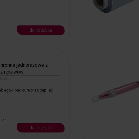
do koszyka
chronne jednorazowe z
ez rękawów
 szt.
biegów pedicure oraz depilacji
 zł
do koszyka