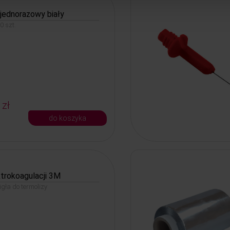
jednorazowy biały
 szt.
 zł
do koszyka
ktrokoagulacji 3M
gła do termolizy