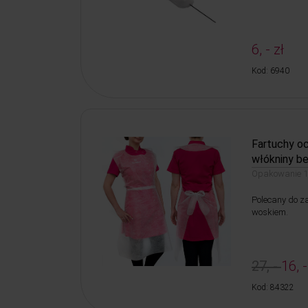
6, - zł
Kod: 6940
Fartuchy o
włókniny b
Opakowanie 10
Polecany do za
woskiem.
27, -
16, -
Kod: 84322