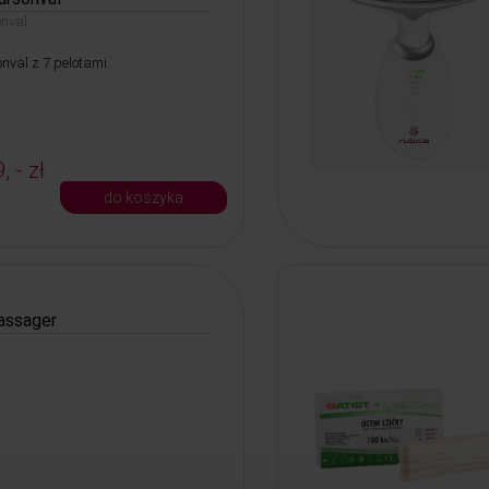
nval
nval z 7 pelotami.
, - zł
do koszyka
assager