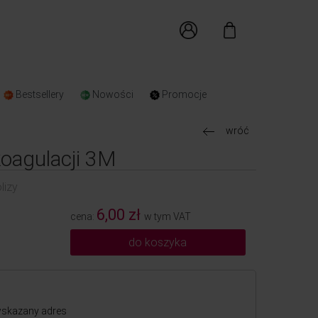
Bestsellery
Nowości
Promocje
wróć
koagulacji 3M
lizy
6,00 zł
cena:
w tym VAT
do koszyka
skazany adres