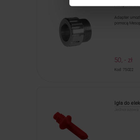
Adapter d
Adapter umożl
pomocą Meso
50, - zł
Kod: 75022
Igła do ele
Jednorazowa i