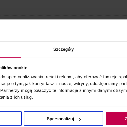
ktrokoagulatora BR-650
Szczegóły
 plików cookie
do spersonalizowania treści i reklam, aby oferować funkcje sp
ormacje o tym, jak korzystasz z naszej witryny, udostępniamy p
Partnerzy mogą połączyć te informacje z innymi danymi otrzym
nia z ich usług.
do koszyka
Spersonalizuj
Z