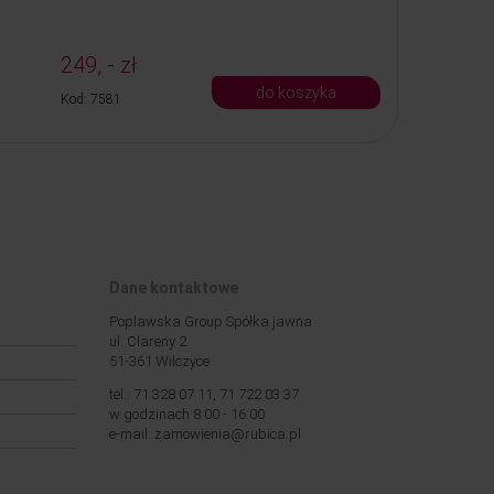
249, - zł
do koszyka
Kod: 7581
Dane kontaktowe
Poplawska Group Spółka jawna
ul. Clareny 2
51-361 Wilczyce
tel.: 71 328 07 11, 71 722 03 37
w godzinach 8:00 - 16:00
e-mail: zamowienia@rubica.pl