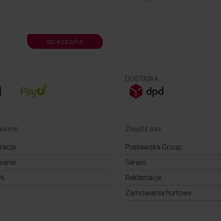
do koszyka
DOSTAWA
konto
Znajdź nas
racja
Poplawska Group
wanie
Serwis
yk
Reklamacje
Zamówienia hurtowe