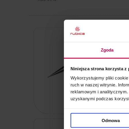
Igła do ele
1 szt.
Zgoda
Niniejsza strona korzysta z
Wykorzystujemy pliki cookie 
ruch w naszej witrynie. Inf
reklamowym i analitycznym. 
10, - zł
uzyskanymi podczas korzysta
Kod: 71788
Odmowa