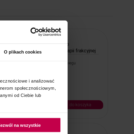
Mikropen - urządzenie do
mikropunktury i mezoterapii frakcyjnej
O plikach cookies
Urządzenie do wykonania zabiegu
mikropunktury.
ołecznościowe i analizować
artnerom społecznościowym,
anymi od Ciebie lub
299, - zł
do koszyka
Kod: 75023
ezwól na wszystkie