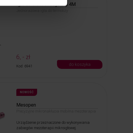
Igła do elektrokoagulacji 4M
Jednorazowa igła do termolizy
6, - zł
do koszyka
Kod: 6941
NOWOŚĆ
Mesopen
Precyzyjne mikronakłucia mobilna mezoterapia
Urządzenie przeznaczone do wykonywania
zabiegów mezoterapii mikroigłowej.