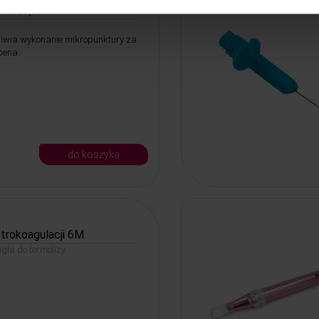
o Mesopena
iwia wykonanie mikropunktury za
pena.
do koszyka
ktrokoagulacji 6M
gła do termolizy