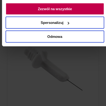
do koszyka
Zezwól na wszystkie
Spersonalizuj
Odmowa