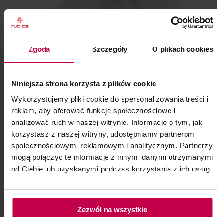
Zgoda
Szczegóły
O plikach cookies
Niniejsza strona korzysta z plików cookie
PROMOCJA
Wykorzystujemy pliki cookie do spersonalizowania treści i
reklam, aby oferować funkcje społecznościowe i
Chusteczki do oczyszczania
analizować ruch w naszej witrynie. Informacje o tym, jak
twarzy z włókniny
korzystasz z naszej witryny, udostępniamy partnerom
społecznościowym, reklamowym i analitycznym. Partnerzy
Wymiary 20 x 16 cm opakowanie 100 szt.
mogą połączyć te informacje z innymi danymi otrzymanymi
od Ciebie lub uzyskanymi podczas korzystania z ich usług.
Polecane do zabiegów mechanicznego
oczyszczania skóry.
Kod: 53094
Poj: ml
Zezwól na wszystkie