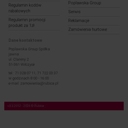
Poplawska Group
Regulamin kodów
rabatowych
Serwis
Regulamin promocji
Reklamacje
produkt za 1zł
Zamówienia hurtowe
Dane kontaktowe
Poplawska Group Spółka
jawna
ul. Clareny 2
51-361 Wilczyce
tel.: 71 328 07 11, 71 722 03 37
w godzinach 8:00 - 16:00
e-mail: zamowienia@rubica.pl
v3.3 2012 - 2026 © Rubica
Nasza strona korzysta z plików cookies (tzw. „ciasteczek”). Więcej na temat tych
plików, a także na temat przetwarzania przez nas Twoich danych osobowych,