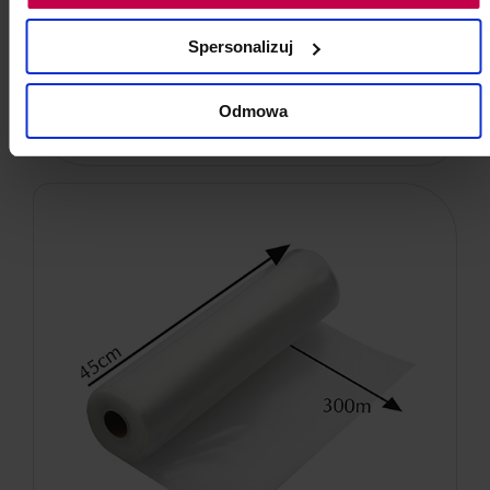
Spersonalizuj
11, -
11, - zł
Odmowa
do koszyka