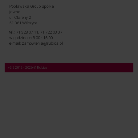
Poplawska Group Spółka
jawna
ul. Clareny 2
51-361 Wilczyce
tel.: 71 328 07 11, 71 722 03 37
w godzinach 8:00 - 16:00
e-mail: zamowienia@rubica.pl
v3.3 2012 - 2026 © Rubica
Nasza strona korzysta z plików cookies (tzw. „ciasteczek”). Więcej na temat tych
plików, a także na temat przetwarzania przez nas Twoich danych osobowych,
znajdziesz w naszej
Polityce prywatności
.