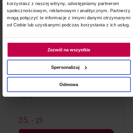
korzystasz z naszej witryny, udostępniamy partnerom
społecznościowym, reklamowym i analitycznym. Partnerzy
mogą połączyć te informacje z innymi danymi otrzymanymi
od Ciebie lub uzyskanymi podczas korzystania z ich usług.
Zezwól na wszystkie
NOWOŚĆ
Spersonalizuj
Pelota do Darsonvala - języczek
Pelota do Darsonvala - języczek 1 szt.
Odmowa
Kod: 72013
Poj: ml
35, - zł