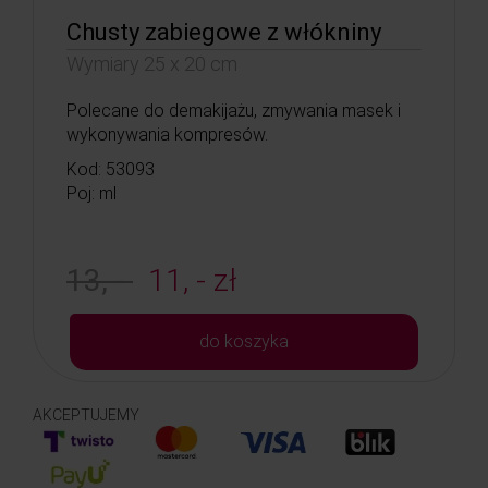
Chusty zabiegowe z włókniny
Wymiary 25 x 20 cm
Polecane do demakijażu, zmywania masek i
wykonywania kompresów.
Kod: 53093
Poj: ml
13, -
11, - zł
do koszyka
AKCEPTUJEMY