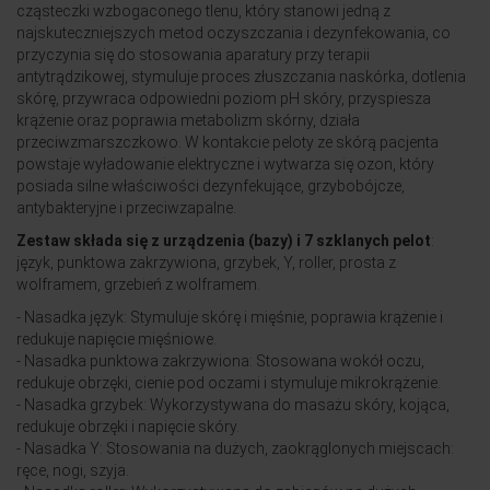
cząsteczki wzbogaconego tlenu, który stanowi jedną z
najskuteczniejszych metod oczyszczania i dezynfekowania, co
przyczynia się do stosowania aparatury przy terapii
antytrądzikowej, stymuluje proces złuszczania naskórka, dotlenia
skórę, przywraca odpowiedni poziom pH skóry, przyspiesza
krążenie oraz poprawia metabolizm skórny, działa
przeciwzmarszczkowo. W kontakcie peloty ze skórą pacjenta
powstaje wyładowanie elektryczne i wytwarza się ozon, który
posiada silne właściwości dezynfekujące, grzybobójcze,
antybakteryjne i przeciwzapalne.
Zestaw składa się z urządzenia (bazy) i 7 szklanych pelot
:
język, punktowa zakrzywiona, grzybek, Y, roller, prosta z
wolframem, grzebień z wolframem.
- Nasadka język: Stymuluje skórę i mięśnie, poprawia krążenie i
redukuje napięcie mięśniowe.
- Nasadka punktowa zakrzywiona: Stosowana wokół oczu,
redukuje obrzęki, cienie pod oczami i stymuluje mikrokrążenie.
- Nasadka grzybek: Wykorzystywana do masażu skóry, kojąca,
redukuje obrzęki i napięcie skóry.
- Nasadka Y: Stosowania na dużych, zaokrąglonych miejscach:
ręce, nogi, szyja.