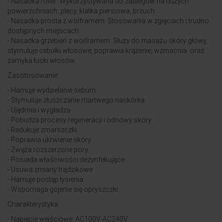
- Nasadka roller: Wykorzystywana do zabiegów na dużych
powierzchniach: plecy, klatka piersiowa, brzuch.
- Nasadka prosta z wolframem: Stosowania w zgięciach i trudno
dostępnych miejscach.
- Nasadka grzebień z wolframem: Służy do masażu skóry głowy,
stymuluje cebulki włosowe, poprawia krążenie, wzmacnia oraz
zamyka łuski włosów.
Zasotosowanie:
- Hamuje wydzielanie sebum
- Stymuluje złuszczanie martwego naskórka
- Ujędrnia i wygładza
- Pobudza procesy regeneracji i odnowy skóry
- Redukuje zmarszczki
- Poprawia ukrwienie skóry
- Zwęża rozszerzone pory
- Posiada właściwości dezynfekujące
- Usuwa zmiany trądzikowe
- Hamuje postęp łysienia
- Wspomaga gojenie się opryszczki
Charakterystyka:
- Napięcie wejściowe: AC100V-AC240V