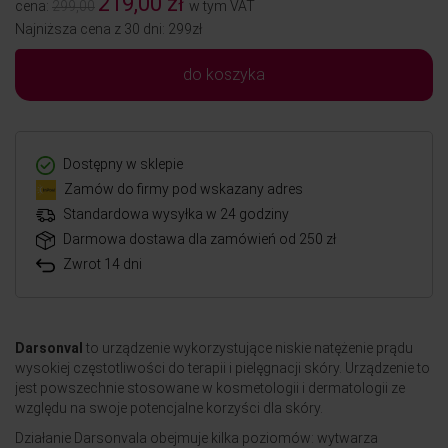
219,00 zł
cena:
299,00
w tym VAT
Najniższa cena z 30 dni: 299zł
do koszyka
Dostępny w sklepie
Zamów do firmy pod wskazany adres
Standardowa wysyłka w 24 godziny
Darmowa dostawa dla zamówień od 250 zł
Zwrot 14 dni
Darsonval
to urządzenie wykorzystujące niskie natężenie prądu
wysokiej częstotliwości do terapii i pielęgnacji skóry. Urządzenie to
jest powszechnie stosowane w kosmetologii i dermatologii ze
względu na swoje potencjalne korzyści dla skóry.
Działanie Darsonvala obejmuje kilka poziomów: wytwarza