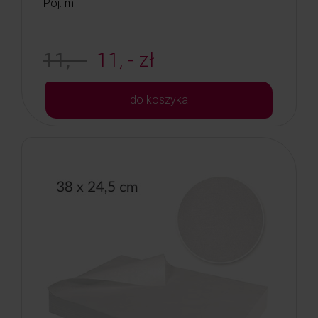
Poj: ml
11, -
11, - zł
do koszyka