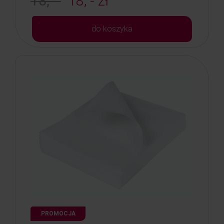
18, -
18, - zł
do koszyka
PROMOCJA