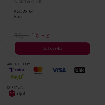
włóknina 49x40
Kod: 85184
Poj: ml
18, -
15, - zł
do koszyka
AKCEPTUJEMY
DOSTAWA