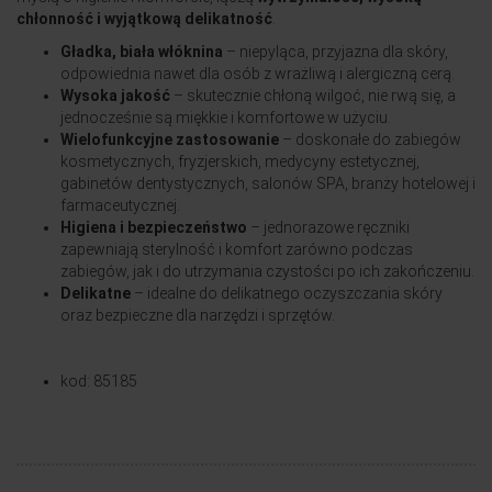
chłonność i wyjątkową delikatność
.
Gładka, biała włóknina
– niepyląca, przyjazna dla skóry,
odpowiednia nawet dla osób z wrażliwą i alergiczną cerą.
Wysoka jakość
– skutecznie chłoną wilgoć, nie rwą się, a
jednocześnie są miękkie i komfortowe w użyciu.
Wielofunkcyjne zastosowanie
– doskonałe do zabiegów
kosmetycznych, fryzjerskich, medycyny estetycznej,
gabinetów dentystycznych, salonów SPA, branży hotelowej i
farmaceutycznej.
Higiena i bezpieczeństwo
– jednorazowe ręczniki
zapewniają sterylność i komfort zarówno podczas
zabiegów, jak i do utrzymania czystości po ich zakończeniu.
Delikatne
– idealne do delikatnego oczyszczania skóry
oraz bezpieczne dla narzędzi i sprzętów.
kod: 85185