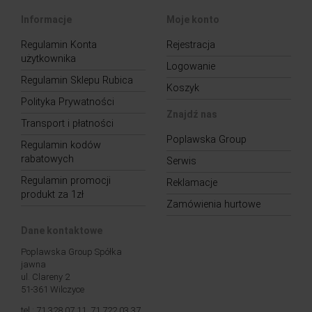
Informacje
Moje konto
Regulamin Konta
Rejestracja
użytkownika
Logowanie
Regulamin Sklepu Rubica
Koszyk
Polityka Prywatności
Znajdź nas
Transport i płatności
Poplawska Group
Regulamin kodów
rabatowych
Serwis
Regulamin promocji
Reklamacje
produkt za 1zł
Zamówienia hurtowe
Dane kontaktowe
Poplawska Group Spółka
jawna
ul. Clareny 2
51-361 Wilczyce
tel.: 71 328 07 11, 71 722 03 37