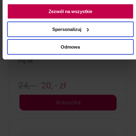
Ręcznik fryzjerski włókninowy
Zezwól na wszystkie
cięty 70x40 cm 60szt fryzjerski
kosmetyczny
Spersonalizuj
Jednorazowy ręcznik włókninowy cięty w
płatach Premium Rubica
Odmowa
Kod: 85183
Poj: ml
24, -
20, - zł
do koszyka