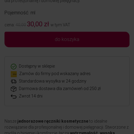
dla profesjonalnej i domowej pielęgnacji.
Pojemność: ml
30,00 zł
cena:
40,00
w tym VAT
do koszyka
Dostępny w sklepie
Zamów do firmy pod wskazany adres
Standardowa wysyłka w 24 godziny
Darmowa dostawa dla zamówień od 250 zł
Zwrot 14 dni
Nasze
jednorazowe ręczniki kosmetyczne
to idealne
rozwiązanie dla profesjonalnej i domowej pielęgnacji. Stworzone z
myślą o higienie i komforcie, łączą
wytrzymałość, wysoką