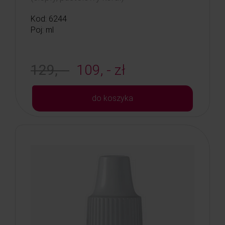
Kod: 6244
Poj: ml
129, -
109, - zł
do koszyka