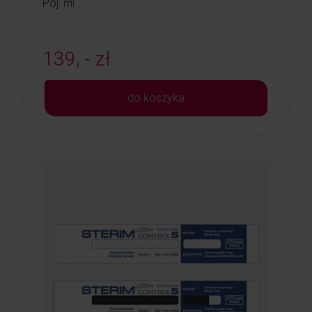
Poj: ml
139, - zł
do koszyka