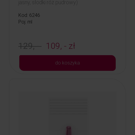
jasny, słodki róż pudrowy)
Kod: 6246
Poj: ml
129, -
109, - zł
do koszyka