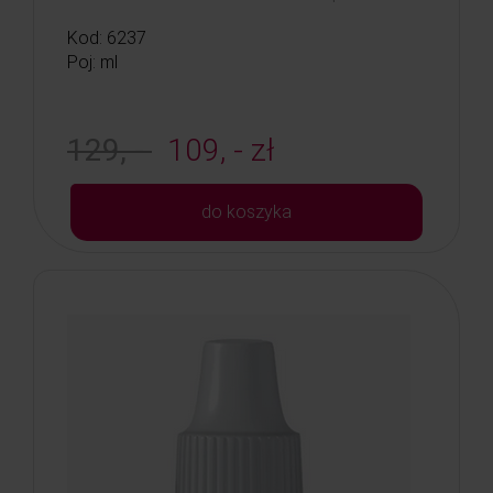
Kod: 6237
Poj: ml
129, -
109, - zł
do koszyka