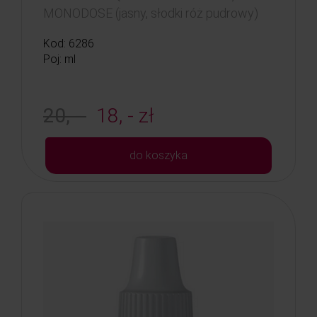
MONODOSE (jasny, słodki róż pudrowy)
Kod: 6286
Poj: ml
20, -
18, - zł
do koszyka