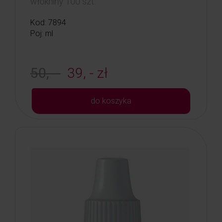
włókniny 100 szt.
Kod: 7894
Poj: ml
50, -
39, - zł
do koszyka