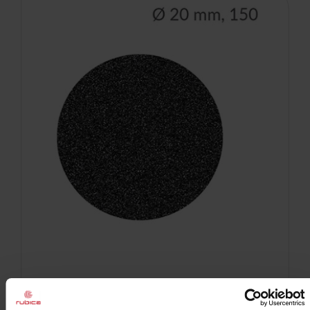
Pododysk nakładka ścierająca
20 mm 150