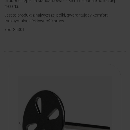
Grubość trzpienia standardowa - 2,35 mm - pasuje do każdej
frezarki.
Jest to produkt z najwyższej półki, gwarantujący komfort i
maksymalną efektywność pracy.
kod: 85301