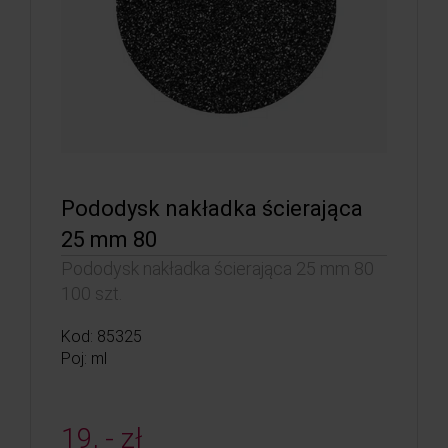
Pododysk nakładka ścierająca
25 mm 80
Pododysk nakładka ścierająca 25 mm 80
100 szt.
Kod: 85325
Poj: ml
19, - zł