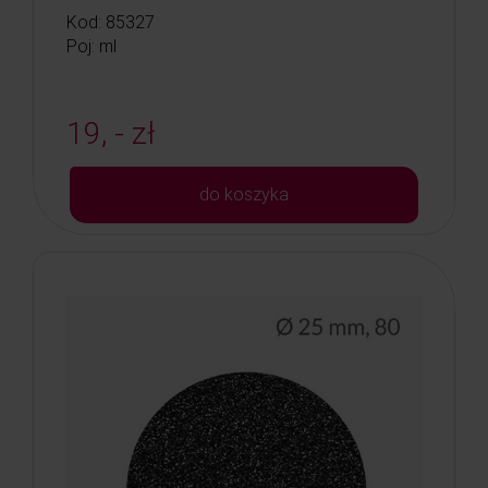
Kod: 85327
Poj: ml
19, - zł
do koszyka