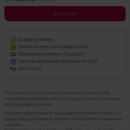
do koszyka
Dostępny w sklepie
Zamów do firmy pod wskazany adres
Standardowa wysyłka w 24 godziny
Darmowa dostawa dla zamówień od 250 zł
Zwrot 14 dni
Frez gumowy 13 mm wykonany z najwyższej jakości stali
nierdzewnej oraz twardej, elastycznej gumy, do której doskonale
przylegają kapturki ścierne.
Może być sterylizowany w autoklawie maksymalnie w temp. 121
stopni Celsjusza (delikatny program do instrumentów wrażliwych
na ciepło)