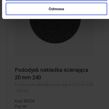
Odmowa
Pododysk nakładka ścierająca
20 mm 240
Pododysk nakładka ścierająca 20 mm 240
100 szt.
Kod: 85324
Poj: ml