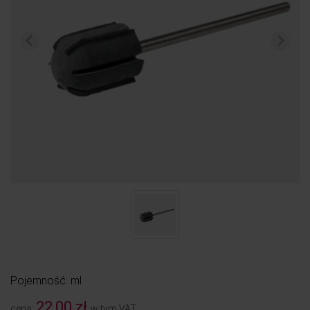
Pojemność: ml
22,00 zł
cena:
w tym VAT