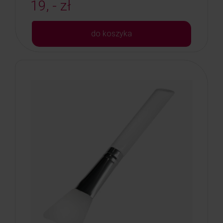
19, - zł
do koszyka