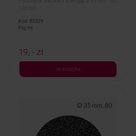
Pododysk nakładka ścierająca 35 mm 150
100 szt.
Kod: 85329
Poj: ml
19, - zł
do koszyka