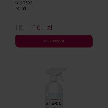
Kod: 7592
Poj: ml
18, -
16, - zł
do koszyka