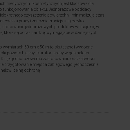
ach medycznych i kosmetycznych jest kluczowe dla
o funkcjonowania obiektu. Jednorazowe podkłady
elokrotnego czyszczenia powierzchni, minimalizują czas
anowiska pracy i znacznie zmniejszają ryzyko
, stosowanie jednorazowych produktów wpisuje się w
e, które są coraz bardziej wymagające w dzisiejszych
o wymiarach 60 cm x 50 m to skuteczne i wygodne
soki poziom higieny i komfort pracy w gabinetach
 Dzięki jednorazowemu zastosowaniu oraz łatwości
ie przygotowanie miejsca zabiegowego, jednocześnie
nelowi pełną ochronę.