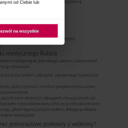
ć pracy. Poniżej przedstawiamy szczegółową
anymi od Ciebie lub
ści x 50 m długości.
ztuki.
orazowa.
ezwól na wszystkie
y fotela, stołu, łóżka.
, co nadaje elegancki wygląd oraz podkreśla
.
du medycznego Rubica
dealnie nadaje się do szerokiego zakresu zastosowań.
arto go stosować:
ony podczas badań i zabiegów, zapewniając higieniczne
ych, gdzie czystość i komfort pacjenta są kluczowe,
ni powierzchnie.
jących się w drobnych zabiegach chirurgicznych lub
ład pełni rolę podstawowej ochrony przed zakażeniami.
cingu, gdzie Higiena jest priorytetem, dlatego podkłady
wietne rozwiązanie.
rać jednorazowe podkłady z włókniny?