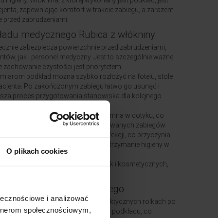
igieny. Włóknina, z której wykonany jest podkład, jest
acjenta, zapewniając komfort w trakcie zabiegu, a zarazem
e przed zabrudzeniami.
ładu medycznego Rubica z włókniny
ecznie zabezpiecza powierzchnie przed zabrudzeniami,
tów, jak i personel medyczny. Jest to szczególnie ważne
 zachowanie czystości jest priorytetem.
miarom podkład można szybko rozłożyć na fotelu, stole
acjenta. Po zakończonym zabiegu łatwo go usunąć i
esza proces przygotowania stanowiska dla kolejnego
any jest podkład, jest miękka i przyjemna w dotyku, co
zują się komfortowo podczas wykonywanych zabiegów.
iminują konieczność prania i dezynfekcji, co przyczynia
ka zakażeń i pozwala na łatwiejsze utrzymanie higieny w
O plikach cookies
arówno w gabinetach medycznych, jak i kosmetycznych,
onność zastosowania.
du medycznego włókninowego
ołecznościowe i analizować
h 60 cm x 50 m jest dostępny w praktycznych rolkach po
artnerom społecznościowym,
kownicy mają łatwy dostęp do nowego podkładu, co