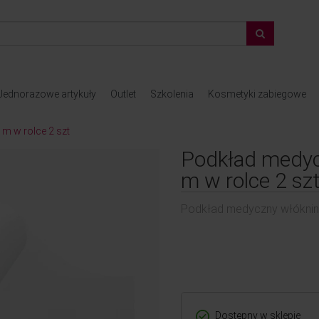
Jednorazowe artykuły
Outlet
Szkolenia
Kosmetyki zabiegowe
m w rolce 2 szt
Podkład medyc
m w rolce 2 sz
Podkład medyczny włóknino
Dostępny w sklepie