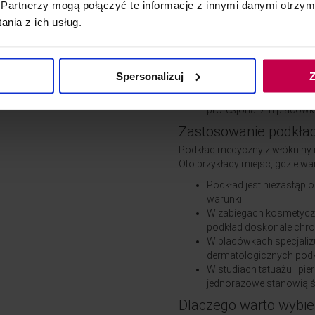
zwiększa wygodę i efektywnoś
Partnerzy mogą połączyć te informacje z innymi danymi otrzym
specyfikację produktu:
nia z ich usług.
Wymiary: 60 cm szeroko
Opakowanie: zawiera 2 s
Materiał: włóknina jedn
Spersonalizuj
Z
Przeznaczenie: do ochron
Kolor: biały – neutralny
profesjonalizm placówki
Zastosowanie podkła
Podkład medyczny z włókniny i
Oto przykłady miejsc, gdzie w
Podkład jest niezastąpi
warunki.
W zabiegach kosmetyczn
podkład doskonale chro
W placówkach specjalizu
dermatologicznych podk
W studiach tatuażu i pier
jednorazowe stanowią ś
Dlaczego warto wybie