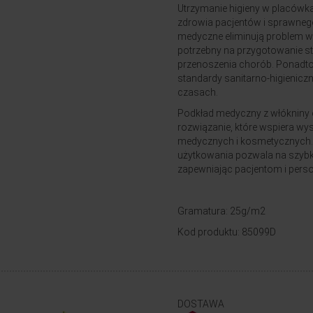
Utrzymanie higieny w placówk
zdrowia pacjentów i sprawneg
medyczne eliminują problem wi
potrzebny na przygotowanie st
przenoszenia chorób. Ponadto
standardy sanitarno-higieniczn
czasach.
Podkład medyczny z włókniny 
rozwiązanie, które wspiera wy
medycznych i kosmetycznych.
użytkowania pozwala na szybk
zapewniając pacjentom i perso
Gramatura: 25g/m2
Kod produktu: 85099D
DOSTAWA