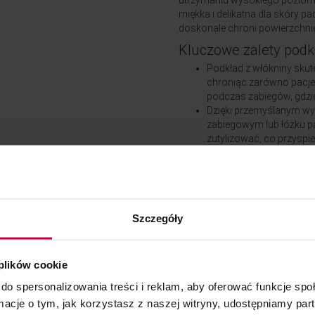
utrzymaniu wysokiego poziomu h
miękka i delikatna dla skóry p
doskonale chroni powierzchni
Kluczowe zalety podk
Podkład z włókniny skut
chroniąc zarówno pacjen
podczas zabiegów, gdzie
Dzięki przemyślanym wy
zabiegowym lub łóżku p
zutylizować, co przyspi
pacjenta.
Włóknina, z której wykon
sprawia, że pacjenci c
Podkłady jednorazowe el
się do zmniejszenia ryzy
Szczegóły
gabinecie.
Produkt sprawdzi się z
zapewniając wszechstr
 plików cookie
Specyfikacja podkła
do spersonalizowania treści i reklam, aby oferować funkcje sp
Podkład z włókniny o wymiarac
ormacje o tym, jak korzystasz z naszej witryny, udostępniamy p
dwie sztuki. Dzięki temu użyt