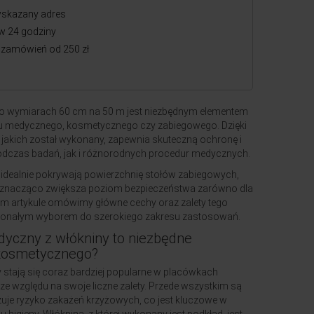
skazany adres
w 24 godziny
zamówień od 250 zł
 o wymiarach 60 cm na 50 m jest niezbędnym elementem
u medycznego, kosmetycznego czy zabiegowego. Dzięki
z jakich został wykonany, zapewnia skuteczną ochronę i
odczas badań, jak i różnorodnych procedur medycznych.
idealnie pokrywają powierzchnię stołów zabiegowych,
co znacząco zwiększa poziom bezpieczeństwa zarówno dla
 tym artykule omówimy główne cechy oraz zalety tego
skonałym wyborem do szerokiego zakresu zastosowań.
yczny z włókniny to niezbędne
kosmetycznego?
stają się coraz bardziej popularne w placówkach
 względu na swoje liczne zalety. Przede wszystkim są
uje ryzyko zakażeń krzyżowych, co jest kluczowe w