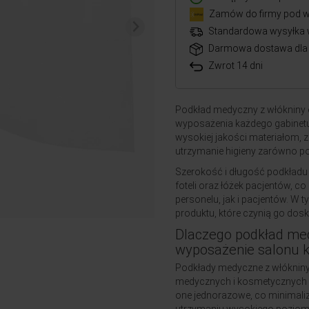
Zamów do firmy pod w
Standardowa wysyłka 
Darmowa dostawa dla 
Zwrot 14 dni
Podkład medyczny z włókniny
wyposażenia każdego gabinet
wysokiej jakości materiałom, 
utrzymanie higieny zarówno p
Szerokość i długość podkładu 
foteli oraz łóżek pacjentów, 
personelu, jak i pacjentów. W
produktu, które czynią go do
Dlaczego podkład med
wyposażenie salonu 
Podkłady medyczne z włókniny 
medycznych i kosmetycznych ze
one jednorazowe, co minimaliz