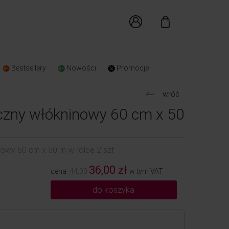
Bestsellery
Nowości
Promocje
wróć
zny włókninowy 60 cm x 50
t
wy 60 cm x 50 m w rolce 2 szt
36,00 zł
cena:
44,00
w tym VAT
do koszyka