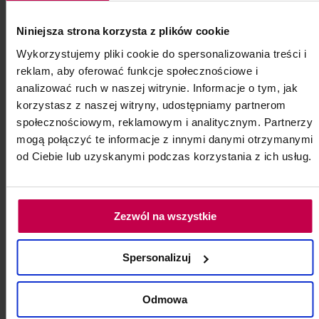
dezynfekcji rąk skóry i powierzchni
Niniejsza strona korzysta z plików cookie
Płyn do dezynfekcji o działaniu
bakteriobójczym, wirusobójczym i
Wykorzystujemy pliki cookie do spersonalizowania treści i
grzybobójczym.
reklam, aby oferować funkcje społecznościowe i
analizować ruch w naszej witrynie. Informacje o tym, jak
korzystasz z naszej witryny, udostępniamy partnerom
Kod: 11410
społecznościowym, reklamowym i analitycznym. Partnerzy
Poj: ml
mogą połączyć te informacje z innymi danymi otrzymanymi
od Ciebie lub uzyskanymi podczas korzystania z ich usług.
26, - zł
Zezwól na wszystkie
do koszyka
Spersonalizuj
Odmowa