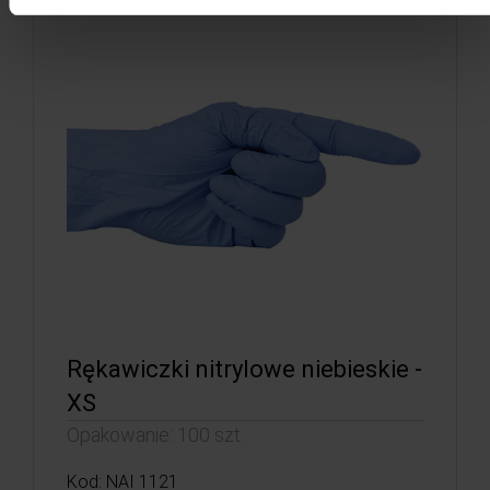
Rękawiczki nitrylowe niebieskie -
XS
Opakowanie: 100 szt.
Kod: NAI 1121