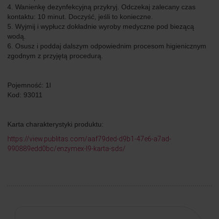
4. Wanienkę dezynfekcyjną przykryj. Odczekaj zalecany czas
kontaktu: 10 minut. Doczyść, jeśli to konieczne.
5. Wyjmij i wypłucz dokładnie wyroby medyczne pod biezącą
wodą.
6. Osusz i poddaj dalszym odpowiednim procesom higienicznym
zgodnym z przyjętą procedurą.
Pojemność: 1l
Kod: 93011
Karta charakterystyki produktu:
https://view.publitas.com/aaf79ded-d9b1-47e6-a7ad-
990889edd0bc/enzymex-l9-karta-sds/