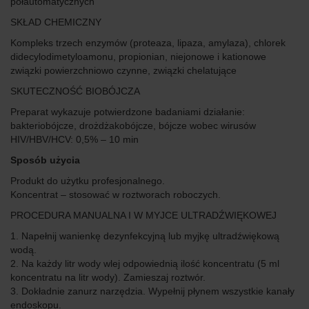
półautomatycznych
SKŁAD CHEMICZNY
Kompleks trzech enzymów (proteaza, lipaza, amylaza), chlorek
didecylodimetyloamonu, propionian, niejonowe i kationowe
związki powierzchniowo czynne, związki chelatujące
SKUTECZNOŚĆ BIOBÓJCZA
Preparat wykazuje potwierdzone badaniami działanie:
bakteriobójcze, drożdżakobójcze, bójcze wobec wirusów
HIV/HBV/HCV: 0,5% – 10 min
Sposób użycia
Produkt do użytku profesjonalnego.
Koncentrat – stosować w roztworach roboczych.
PROCEDURA MANUALNA I W MYJCE ULTRADŹWIĘKOWEJ
1. Napełnij wanienkę dezynfekcyjną lub myjkę ultradźwiękową
wodą.
2. Na każdy litr wody wlej odpowiednią ilość koncentratu (5 ml
koncentratu na litr wody). Zamieszaj roztwór.
3. Dokładnie zanurz narzędzia. Wypełnij płynem wszystkie kanały
endoskopu.