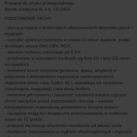
Preparat do użytku profesjonalnego.
Wyrób medyczny kl. II b, CE 0459
PODSTAWOWE CECHY
- płynny preparat o doskonałych właściwosciach dezynfekcyjnych i
myjących
- szerokie spektrum biobójcze w czasie 10 minut: bakterie, pratki,
drożdżaki, wirusy (HIV, HBV, HCV)
- stężenie roztworu roboczego od 0,5%
- przebadany w warunkach brudnych wg fazy 2/1 i fazy 2/2 norm
europejskich
- kompleks trzech enzymów (proteaza, lipaza, amylaza) w
połączeniu z detergentami rozpuszcza zanieczyszczenia
organiczne (krew, rope, białko, itp.), zapobiega ich utrwalaniu
(zaschnięciu, koagulacji) i tworzeniu biofilmu
- neutralne pH roztworu i zawartość substancji antykorozyjnych
chroni narzędzia przed zniszczeniem i korozją – wysoka
kompatybilność materiałowa potwierdzona licznymi testami
- narzędzia mogą być bezpieczne przechowywanie w roztworze
nawet do 72 godzin
- preparat zachowuje aktywność niezaleznie od jakości wody
- możliwość zastosowania w myjkach ultradźwiękowych i myjniach