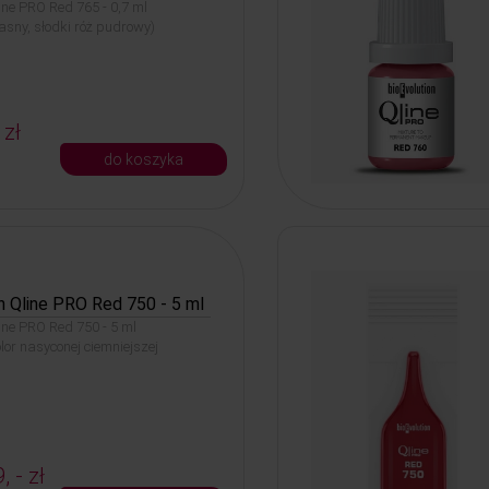
line PRO Red 765 - 0,7 ml
ny, słodki róż pudrowy)
 zł
do koszyka
n Qline PRO Red 750 - 5 ml
line PRO Red 750 - 5 ml
lor nasyconej ciemniejszej
, - zł