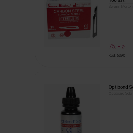
100 szt.
Swann Morton 
75, - zł
Kod: 6390
Optibond So
Optibond Solo 