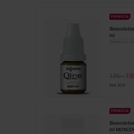
PROMOCJA
Bioevolutio
ml
Bioevolution Q
129, -
109
Kod: 6237
PROMOCJA
Bioevolutio
ml MONOD