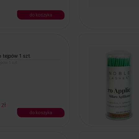
do koszyka
 tejpów 1 szt.
jpów 1 szt.
 zł
do koszyka