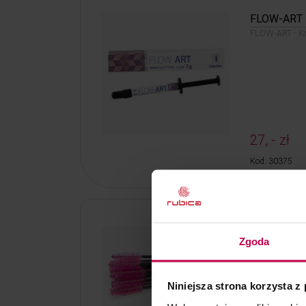
FLOW-ART -
FLOW-ART - Kol
27, - zł
Kod: 30375
Szczoteczki
Zgoda
spiralka 50 
Szczoteczki do
szt.
Niniejsza strona korzysta z