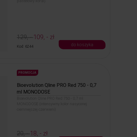
pastelowy koral)
129, -
109, - zł
do koszyka
Kod: 6244
PROMOCJA
Bioevolution Qline PRO Red 750 - 0,7
ml MONODOSE
Bioevolution Qline PRO Red 750 - 0,7 ml
MONODOSE (intensywny kolor nasyconej
ciemniejszej czerwieni)
20, -
18, - zł