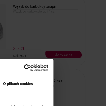
Wężyk do karboksyterapii
Wężyk do karboksyterapii 1 szt.
3, - zł
do koszyka
Kod: 75041
Bańki do masażu twarzy 2 szt.
O plikach cookies
Bańki do masażu twarzy 2 szt.