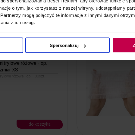
do spersonalizowania treści i reklam, aby oferować funkcje sp
ormacje o tym, jak korzystasz z naszej witryny, udostępniamy p
Partnerzy mogą połączyć te informacje z innymi danymi otrzym
nia z ich usług.
do koszyka
Spersonalizuj
Z
nitrylowe różowe - op.
ozmiar XS
rylowe różowe - op. 100szt. -
do koszyka