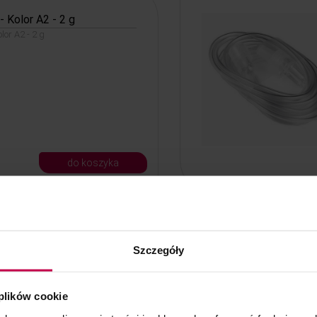
 Kolor A2 - 2 g
or A2 - 2 g
do koszyka
 do rzęs i brwi różowa
Szczegóły
szt.
 rzęs i brwi różowa spiralka 50
 plików cookie