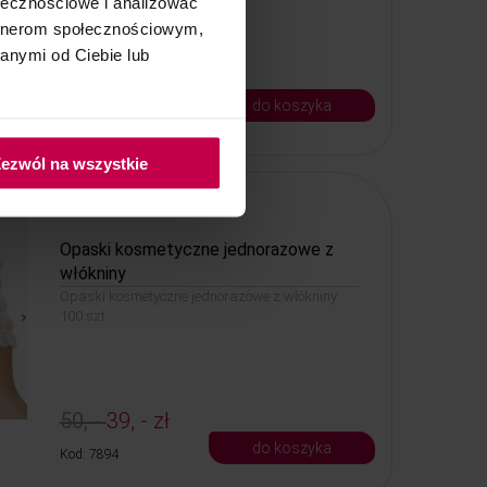
ołecznościowe i analizować
artnerom społecznościowym,
anymi od Ciebie lub
18, - zł
do koszyka
Kod: 4099
ezwól na wszystkie
PROMOCJA
Opaski kosmetyczne jednorazowe z
włókniny
Opaski kosmetyczne jednorazowe z włókniny
100 szt.
50, -
39, - zł
do koszyka
Kod: 7894