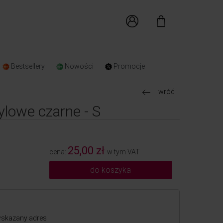
Bestsellery
Nowości
Promocje
wróć
ylowe czarne - S
25,00 zł
cena:
w tym VAT
do koszyka
skazany adres