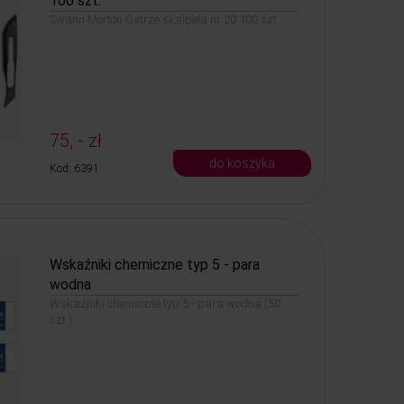
100 szt.
Swann Morton Ostrze skalpela nr 20 100 szt.
75, - zł
do koszyka
Kod: 6391
Wskaźniki chemiczne typ 5 - para
wodna
Wskaźniki chemiczne typ 5 - para wodna (50
szt.)