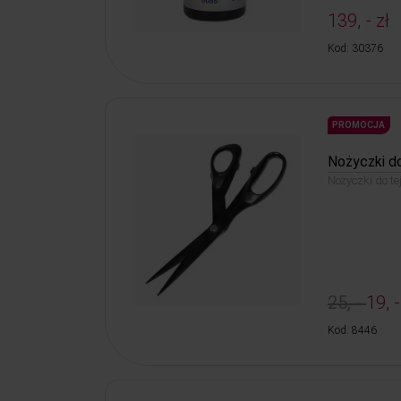
139, - zł
Kod: 30376
PROMOCJA
Nożyczki do
Nożyczki do te
25, -
19, -
Kod: 8446