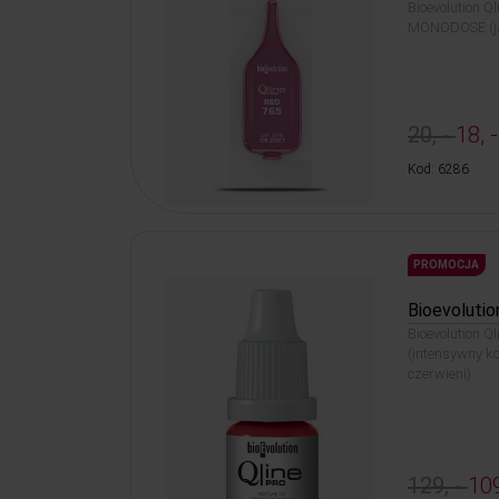
Bioevolution Q
MONODOSE (jas
20, -
18, -
Kod: 6286
PROMOCJA
Bioevolutio
Bioevolution Q
(intensywny ko
czerwieni)
129, -
109