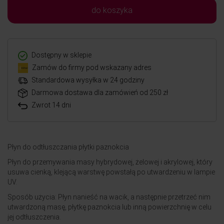
do koszyka
Dostępny w sklepie
Zamów do firmy pod wskazany adres
Standardowa wysyłka w 24 godziny
Darmowa dostawa dla zamówień od 250 zł
Zwrot 14 dni
Płyn do odtłuszczania płytki paznokcia
Płyn do przemywania masy hybrydowej, żelowej i akrylowej, który
usuwa cienką, klejącą warstwę powstałą po utwardzeniu w lampie
UV.
Sposób użycia: Płyn nanieść na wacik, a następnie przetrzeć nim
utwardzoną masę, płytkę paznokcia lub inną powierzchnię w celu
jej odtłuszczenia.