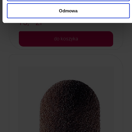
Odmowa
15, - zł
do koszyka