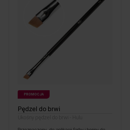
PROMOCJA
Pędzel do brwi
Ukośny pędzel do brwi - Hulu
Przeznaczony do aplikacji farby i henny do