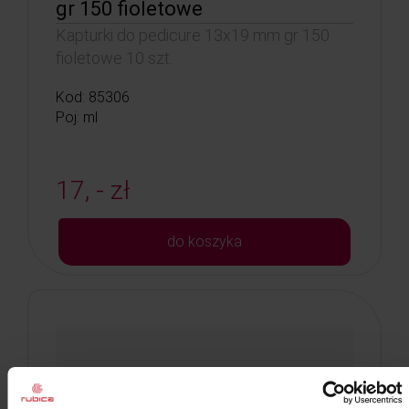
gr 150 fioletowe
Kapturki do pedicure 13x19 mm gr 150
fioletowe 10 szt.
Kod: 85306
Poj: ml
17, - zł
do koszyka