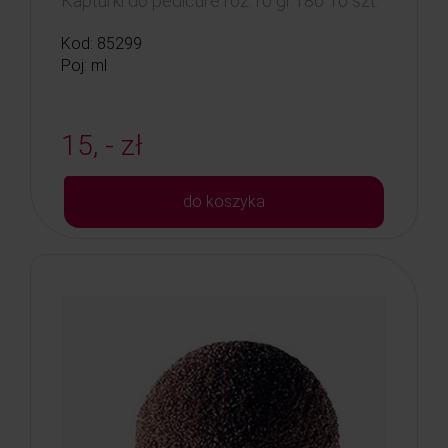
Kapturki do pedicure roz.10 gr.180 10 szt.
Kod: 85299
Poj: ml
15, - zł
do koszyka