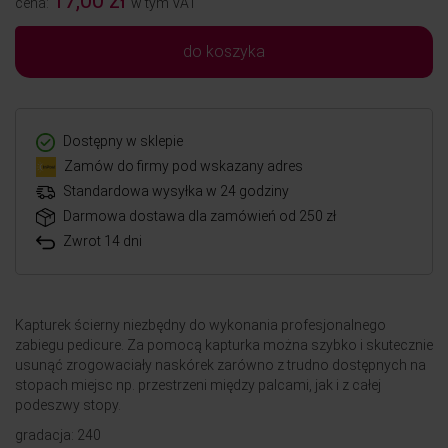
17,00 zł
cena:
w tym VAT
do koszyka
Dostępny w sklepie
Zamów do firmy pod wskazany adres
Standardowa wysyłka w 24 godziny
Darmowa dostawa dla zamówień od 250 zł
Zwrot 14 dni
Kapturek ścierny niezbędny do wykonania profesjonalnego
zabiegu pedicure. Za pomocą kapturka można szybko i skutecznie
usunąć zrogowaciały naskórek zarówno z trudno dostępnych na
stopach miejsc np. przestrzeni między palcami, jak i z całej
podeszwy stopy.
gradacja: 240