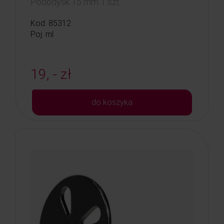
Pododysk 15 mm 1 szt.
Kod: 85312
Poj: ml
19, - zł
do koszyka