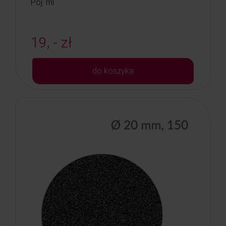
Poj: ml
19, - zł
do koszyka