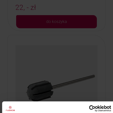
22, - zł
do koszyka