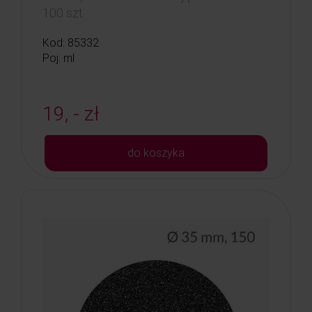
100 szt.
Kod: 85332
Poj: ml
19, - zł
do koszyka