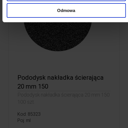
Odmowa
Pododysk nakładka ścierająca
20 mm 150
Pododysk nakładka ścierająca 20 mm 150
100 szt.
Kod: 85323
Poj: ml