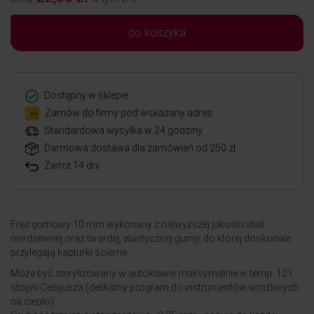
do koszyka
Dostępny w sklepie
Zamów do firmy pod wskazany adres
Standardowa wysyłka w 24 godziny
Darmowa dostawa dla zamówień od 250 zł
Zwrot 14 dni
Frez gumowy 10 mm wykonany z najwyższej jakości stali
nierdzewnej oraz twardej, elastycznej gumy, do której doskonale
przylegają kapturki ścierne.
Może być sterylizowany w autoklawie maksymalnie w temp. 121
stopni Celsjusza (delikatny program do instrumentów wrażliwych
na ciepło)