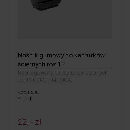
Nośnik gumowy do kapturków
ściernych roz.13
Nośnik gumowy do kapturków ściernych
roz.13 KOMET MEDICAL
Kod: 85301
Poj: ml
22, - zł