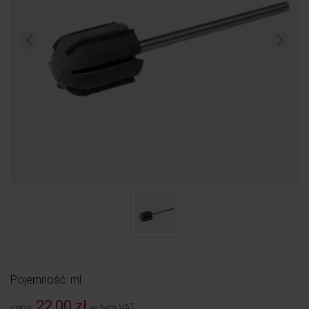
Pojemność: ml
22,00 zł
cena:
w tym VAT