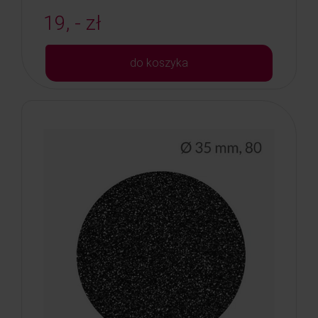
19, - zł
do koszyka