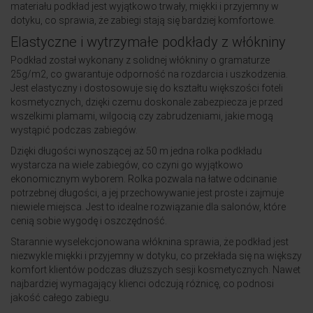
materiału podkład jest wyjątkowo trwały, miękki i przyjemny w
dotyku, co sprawia, że zabiegi stają się bardziej komfortowe.
Elastyczne i wytrzymałe podkłady z włókniny
Podkład został wykonany z solidnej włókniny o gramaturze
25g/m2, co gwarantuje odporność na rozdarcia i uszkodzenia.
Jest elastyczny i dostosowuje się do kształtu większości foteli
kosmetycznych, dzięki czemu doskonale zabezpiecza je przed
wszelkimi plamami, wilgocią czy zabrudzeniami, jakie mogą
wystąpić podczas zabiegów.
Dzięki długości wynoszącej aż 50 m jedna rolka podkładu
wystarcza na wiele zabiegów, co czyni go wyjątkowo
ekonomicznym wyborem. Rolka pozwala na łatwe odcinanie
potrzebnej długości, a jej przechowywanie jest proste i zajmuje
niewiele miejsca. Jest to idealne rozwiązanie dla salonów, które
cenią sobie wygodę i oszczędność.
Starannie wyselekcjonowana włóknina sprawia, że podkład jest
niezwykle miękki i przyjemny w dotyku, co przekłada się na większy
komfort klientów podczas dłuższych sesji kosmetycznych. Nawet
najbardziej wymagający klienci odczują różnicę, co podnosi
jakość całego zabiegu.