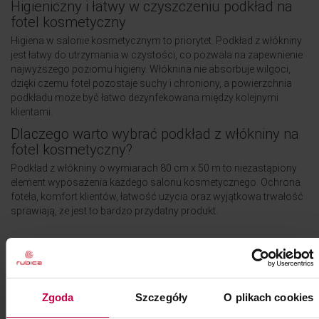
Higieniczny i łatwy w czyszczeniu podkład na
fotel kosmetyczny
Higiena w salonie kosmetycznym to priorytet. Podkład z włókniny
jest łatwy do utrzymania w czystości, co pozwala na zapewnienie
najwyższego poziomu higieny. Włóknina nie absorbuje wilgoci,
dzięki czemu fotel pozostaje suchy i chroniony, a powierzchnia
podkładu może być łatwo dezynfekowana między kolejnymi
klientami.
Dlaczego warto wybrać podkład z włókniny na
fotel kosmetyczny?
Podkład z włókniny o wymiarach 80 cm x 50 m to niezastąpiony
element wyposażenia każdego salonu kosmetycznego. Ochrona
fotela, komfort klientów, łatwość użycia oraz wyjątkowa trwałość
sprawiają, że jest to bardzo przydatny produkt.
Gramatura: 25g/m2
Kod produktu: 85098D
Zgoda
Szczegóły
O plikach cookies