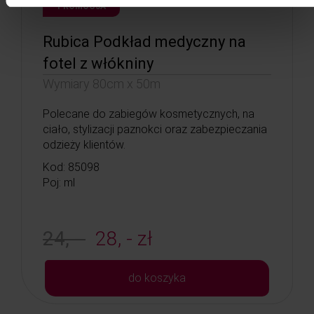
PROMOCJA
Rubica Podkład medyczny na
fotel z włókniny
Wymiary 80cm x 50m
Polecane do zabiegów kosmetycznych, na
ciało, stylizacji paznokci oraz zabezpieczania
odzieży klientów.
Kod: 85098
Poj: ml
24, -
28, - zł
do koszyka