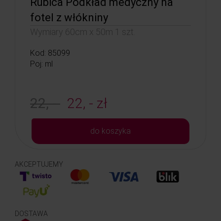
Rubica Podkład medyczny na
fotel z włókniny
Wymiary 60cm x 50m 1 szt.
Kod: 85099
Poj: ml
22, -
22, - zł
do koszyka
AKCEPTUJEMY
DOSTAWA