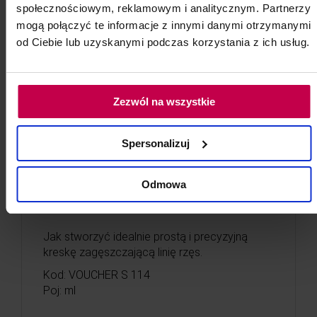
społecznościowym, reklamowym i analitycznym. Partnerzy
mogą połączyć te informacje z innymi danymi otrzymanymi
od Ciebie lub uzyskanymi podczas korzystania z ich usług.
Makijaż permanentny kreski na
Zezwól na wszystkie
powiece - 2 metody: kreska
Spersonalizuj
zagęszczająca w linii rzęs,
kreska średnia
Odmowa
Szkolenie mikropigmentacja kreski na
powiece
Jak stworzyć idealnie prostą i precyzyjną
kreskę zagęszczającą linię rzęs.
Kod: VOUCHER S 114
Poj: ml