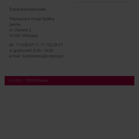
Dane kontaktowe
Poplawska Group Spółka
jawna
ul. Clareny 2
51-361 Wilczyce
tel.: 71 328 07 11, 71 722 03 37
w godzinach 8:00 - 16:00
e-mail: zamowienia@rubica.pl
v3.3 2012 - 2026 © Rubica
Nasza strona korzysta z plików cookies (tzw. „ciasteczek”). Więcej na temat tych
plików, a także na temat przetwarzania przez nas Twoich danych osobowych,
znajdziesz w naszej
Polityce prywatności
.