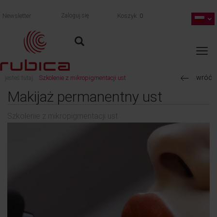
Newsletter
Zaloguj się
Koszyk
0
wróć
jesteś tutaj:
Szkolenie z mikropigmentacji ust
Makijaż permanentny ust
Szkolenie z mikropigmentacji ust