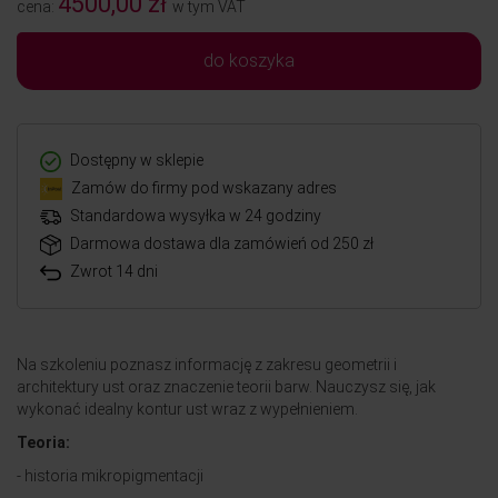
4500,00 zł
cena:
w tym VAT
do koszyka
Dostępny w sklepie
Zamów do firmy pod wskazany adres
Standardowa wysyłka w 24 godziny
Darmowa dostawa dla zamówień od 250 zł
Zwrot 14 dni
Na szkoleniu poznasz informację z zakresu geometrii i
architektury ust oraz znaczenie teorii barw. Nauczysz się, jak
wykonać idealny kontur ust wraz z wypełnieniem.
Teoria:
- historia mikropigmentacji