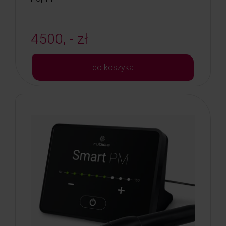
4500, - zł
do koszyka