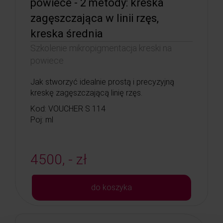
powiece - 2 metody: kreska
zagęszczająca w linii rzęs,
kreska średnia
Szkolenie mikropigmentacja kreski na
powiece
Jak stworzyć idealnie prostą i precyzyjną
kreskę zagęszczającą linię rzęs.
Kod: VOUCHER S 114
Poj: ml
4500, - zł
do koszyka