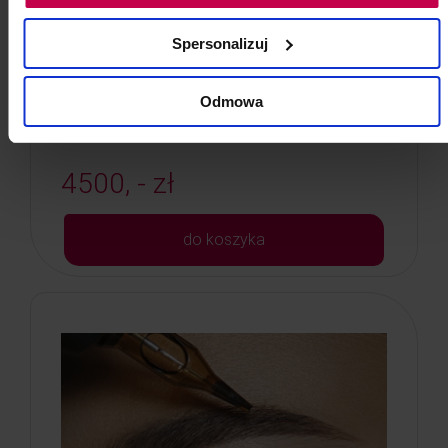
Szkolenie z zakresu geometrii i architektury
Spersonalizuj
ust .
Kod: VOUCHER S 113
Odmowa
Poj: ml
4500, - zł
do koszyka