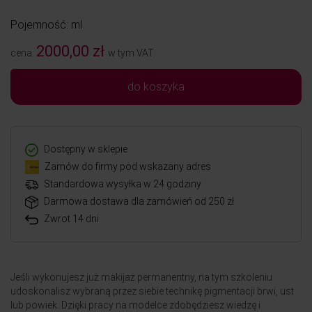
Pojemność: ml
2000,00 zł
cena:
w tym VAT
do koszyka
Dostępny w sklepie
Zamów do firmy pod wskazany adres
Standardowa wysyłka w 24 godziny
Darmowa dostawa dla zamówień od 250 zł
Zwrot 14 dni
Jeśli wykonujesz już makijaż permanentny, na tym szkoleniu
udoskonalisz wybraną przez siebie technikę pigmentacji brwi, ust
lub powiek. Dzięki pracy na modelce zdobędziesz wiedzę i