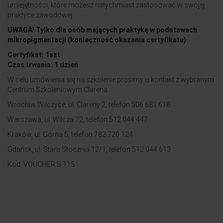
umiejętności, które możesz natychmiast zastosować w swojej
praktyce zawodowej.
UWAGA! Tylko dla osób mających praktykę w podstawach
mikropigmentacji (konieczność okazania certyfikatu).
Certyfikat: 1szt
Czas trwania: 1 dzień
W celu umówienia się na szkolenie prosimy o kontakt z wybranym
Centrum Szkoleniowym Clarena.
Wrocław Wilczyce, ul. Clareny 2, telefon 506 681 618
Warszawa, ul. Wilcza 72, telefon 512 044 447
Kraków, ul. Górna 5, telefon 782 720 124
Gdańsk, ul. Stara Stocznia 12/1, telefon 512 044 613
Kod: VOUCHER S 115