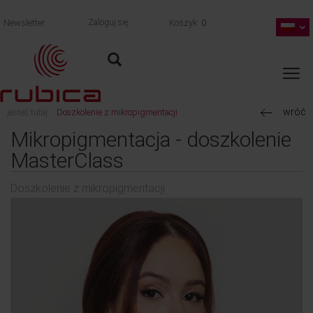
Newsletter
Zaloguj się
Koszyk
0
wróć
jesteś tutaj:
Doszkolenie z mikropigmentacji
Mikropigmentacja - doszkolenie
MasterClass
Doszkolenie z mikropigmentacji