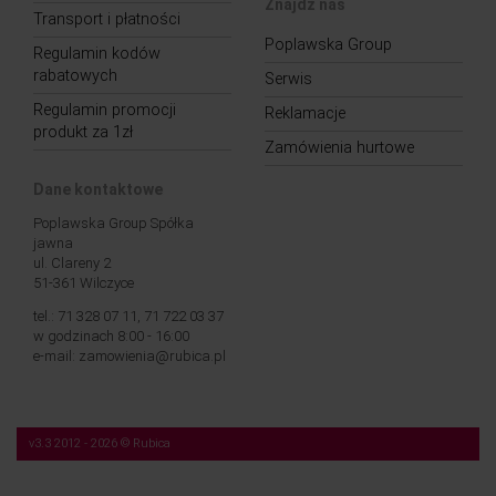
Znajdź nas
Transport i płatności
Poplawska Group
Regulamin kodów
rabatowych
Serwis
Regulamin promocji
Reklamacje
produkt za 1zł
Zamówienia hurtowe
Dane kontaktowe
Poplawska Group Spółka
jawna
ul. Clareny 2
51-361 Wilczyce
tel.: 71 328 07 11, 71 722 03 37
w godzinach 8:00 - 16:00
e-mail: zamowienia@rubica.pl
v3.3 2012 - 2026 © Rubica
Nasza strona korzysta z plików cookies (tzw. „ciasteczek”). Więcej na temat tych