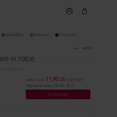
Bestsellery
Nowości
Promocje
wróć
we w rolce
12 warstwowe
11,90 zł
cena:
16,00
w tym VAT
Najniższa cena z 30 dni: 16 zł
do koszyka