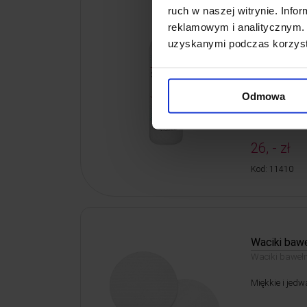
ruch w naszej witrynie. Inf
Steric 1000
reklamowym i analitycznym. 
Preparat alkoh
uzyskanymi podczas korzysta
skóry i powier
Płyn do dezynf
wirusobójczym
Odmowa
26, - zł
Kod: 11410
Waciki baw
Waciki bawełn
Miękkie i jedw