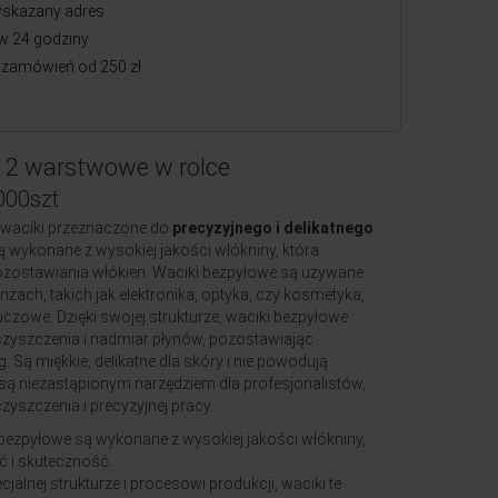
skazany adres
w 24 godziny
zamówień od 250 zł
 12 warstwowe w rolce
000szt
e waciki przeznaczone do
precyzyjnego i delikatnego
Są wykonane z wysokiej jakości włókniny, która
 pozostawiania włókien. Waciki bezpyłowe są używane
żach, takich jak elektronika, optyka, czy kosmetyka,
luczowe. Dzięki swojej strukturze, waciki bezpyłowe
eczyszczenia i nadmiar płynów, pozostawiając
. Są miękkie, delikatne dla skóry i nie powodują
są niezastąpionym narzędziem dla profesjonalistów,
zyszczenia i precyzyjnej pracy.
 bezpyłowe są wykonane z wysokiej jakości włókniny,
ć i skuteczność.
ecjalnej strukturze i procesowi produkcji, waciki te