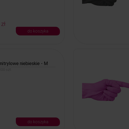
 zł
do koszyka
nitrylowe niebieskie - M
00 szt.
do koszyka