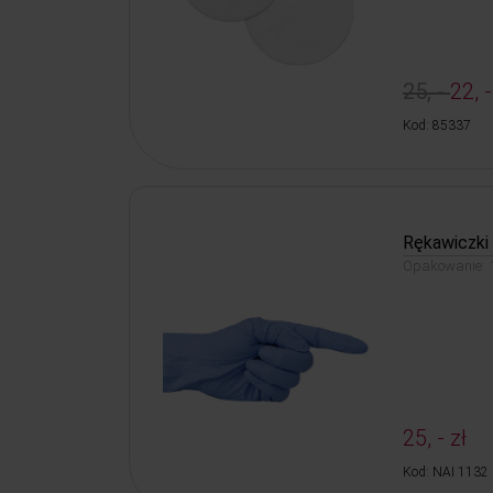
25, -
22, -
Kod: 85337
Rękawiczki 
Opakowanie: 1
25, - zł
Kod: NAI 1132