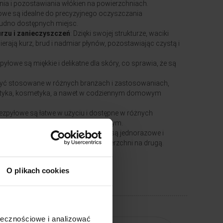
enia i pozostawiania włókien na powierzchniach.
łowe są idealne do precyzyjnego oczyszczania
trudno dostępnych miejsc.
urzu i zanieczyszczeń
: Dzięki swojej strukturze, waciki
erają kurz, brud i nadmiar płynów, pozostawiając czystą i
zpyłowe są miękkie i delikatne dla skóry, co sprawia, że są
być stosowane w różnych branżach i zastosowaniach,
, optyka, kosmetyka, a nawet w codziennym domowym
bezpyłowe są łatwe w użyciu i dostępne w różnych
e praktycznym narzędziem czyszczącym.
iają ochronę higieniczną, ponieważ są jednorazowe i
szenia zanieczyszczeń z jednej powierzchni na drugą.
O plikach cookies
ołecznościowe i analizować