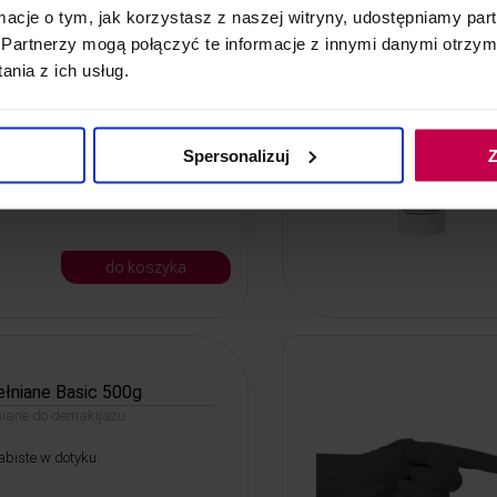
ormacje o tym, jak korzystasz z naszej witryny, udostępniamy p
 ml z nakrętką
Partnerzy mogą połączyć te informacje z innymi danymi otrzym
olowy 70% vol do dezynfekcji rąk
nia z ich usług.
zchni
ekcji o działaniu bakteriobójczym,
 i grzybobójczym.
Spersonalizuj
Z
do koszyka
ełniane Basic 500g
iane do demakijażu.
abiste w dotyku.