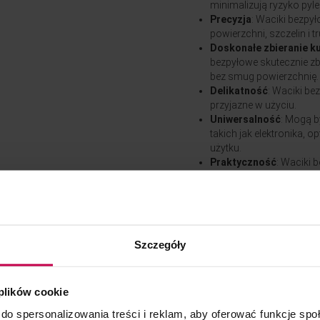
minimalizują ryzyko pyl
Precyzja
: Waciki bezpy
powierzchni, szczelin i 
Doskonałe zbieranie k
bezpyłowe skutecznie zbi
bez smug powierzchnię.
Delikatność
: Waciki be
przyjazne w użyciu.
Uniwersalność
: Mogą 
takich jak elektronika
użytku.
Praktyczność
: Waciki 
rozmiarach, co czyni j
Higieniczność
: Zapewn
eliminują ryzyko przeno
Opakowanie: 2 x 500 szt.
Kod: NAI 5007
Szczegóły
 plików cookie
do spersonalizowania treści i reklam, aby oferować funkcje sp