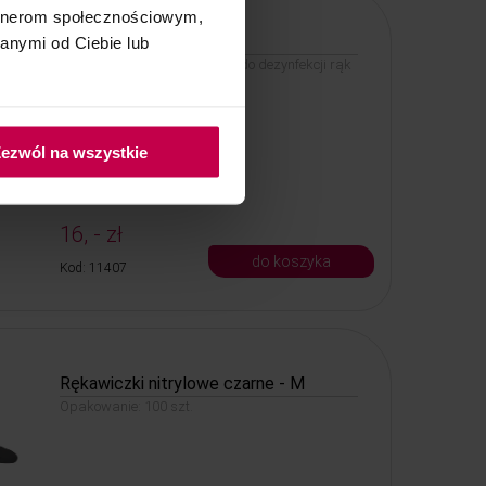
artnerom społecznościowym,
Steric 250 ml
anymi od Ciebie lub
Preparat alkoholowy 70% vol do dezynfekcji rąk
skóry i powierzchni
ezwól na wszystkie
16, - zł
do koszyka
Kod: 11407
Rękawiczki nitrylowe czarne - M
Opakowanie: 100 szt.