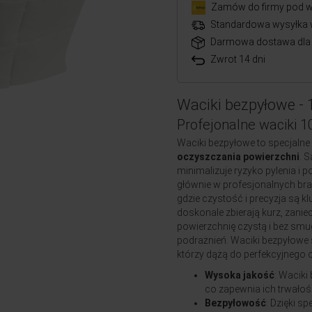
Zamów do firmy pod w
Standardowa wysyłka 
Darmowa dostawa dla 
Zwrot 14 dni
Waciki bezpyłowe -
Profejonalne waciki 1
Waciki bezpyłowe to specjaln
oczyszczania powierzchni
. 
minimalizuje ryzyko pylenia i
głównie w profesjonalnych bran
gdzie czystość i precyzja są k
doskonale zbierają kurz, zani
powierzchnię czystą i bez smug
podrażnień. Waciki bezpyłowe 
którzy dążą do perfekcyjnego c
Wysoka jakość
: Waciki
co zapewnia ich trwałoś
Bezpyłowość
: Dzięki sp