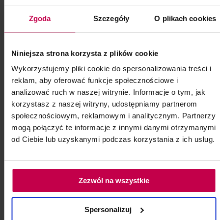
Zgoda
Szczegóły
O plikach cookies
Pododysk nakładka ścierająca
35 mm 150
Niniejsza strona korzysta z plików cookie
Pododysk nakładka ścierająca 35 mm 150
Wykorzystujemy pliki cookie do spersonalizowania treści i
100 szt.
reklam, aby oferować funkcje społecznościowe i
analizować ruch w naszej witrynie. Informacje o tym, jak
Kod: 85329
korzystasz z naszej witryny, udostępniamy partnerom
Poj: ml
społecznościowym, reklamowym i analitycznym. Partnerzy
mogą połączyć te informacje z innymi danymi otrzymanymi
od Ciebie lub uzyskanymi podczas korzystania z ich usług.
19, - zł
do koszyka
Zezwól na wszystkie
Spersonalizuj