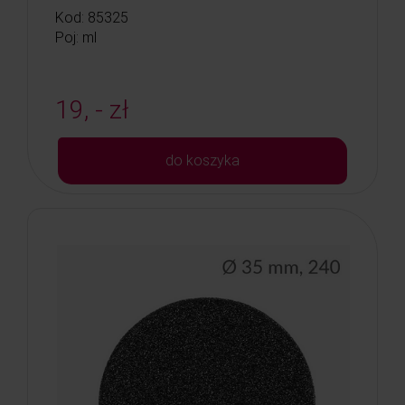
Kod: 85325
Poj: ml
19, - zł
do koszyka