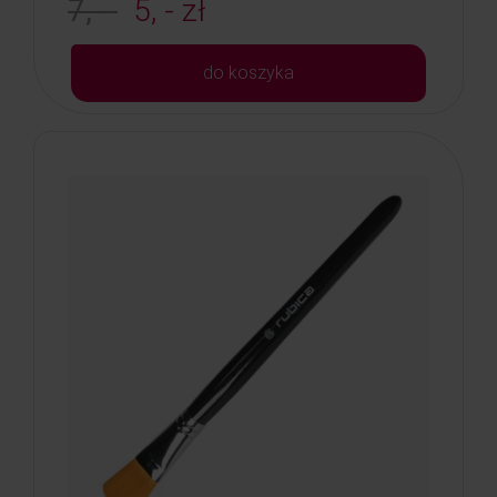
7, -
5, - zł
do koszyka