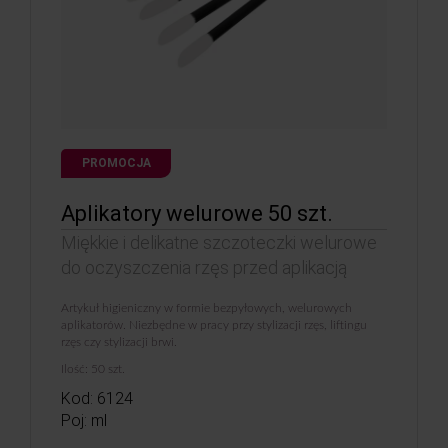
PROMOCJA
Aplikatory welurowe 50 szt.
Miękkie i delikatne szczoteczki welurowe
do oczyszczenia rzęs przed aplikacją
Artykuł higieniczny w formie bezpyłowych, welurowych
aplikatorów. Niezbędne w pracy przy stylizacji rzęs, liftingu
rzęs czy stylizacji brwi.
Ilość: 50 szt.
Kod: 6124
Poj: ml