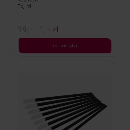
Poj: ml
19, -
1, - zł
do koszyka