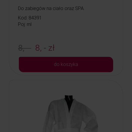
Do zabiegów na ciało oraz SPA.
Kod: 84391
Poj: ml
8, -
8, - zł
do koszyka