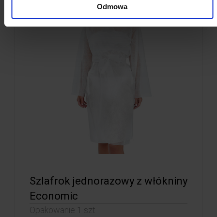
Odmowa
Szlafrok jednorazowy z włókniny
Economic
Opakowanie 1 szt