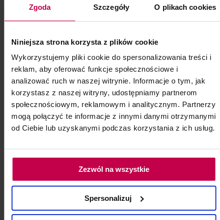
Zgoda
Szczegóły
O plikach cookies
Maseczka higieniczna
Niniejsza strona korzysta z plików cookie
Opakowanie 50 szt.
Wykorzystujemy pliki cookie do spersonalizowania treści i
Do zabiegów manualnego oczyszczania i
reklam, aby oferować funkcje społecznościowe i
pedicure.
analizować ruch w naszej witrynie. Informacje o tym, jak
Kod: 8134
korzystasz z naszej witryny, udostępniamy partnerom
Poj: ml
społecznościowym, reklamowym i analitycznym. Partnerzy
mogą połączyć te informacje z innymi danymi otrzymanymi
od Ciebie lub uzyskanymi podczas korzystania z ich usług.
9, -
7, - zł
Zezwól na wszystkie
do koszyka
Spersonalizuj