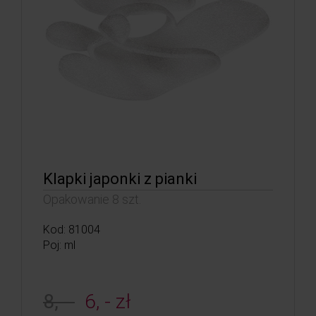
Klapki japonki z pianki
Opakowanie 8 szt.
Kod: 81004
Poj: ml
8, -
6, - zł