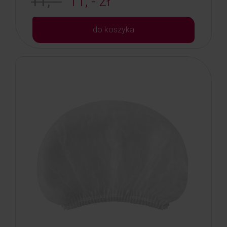
11, -
11, - zł
do koszyka