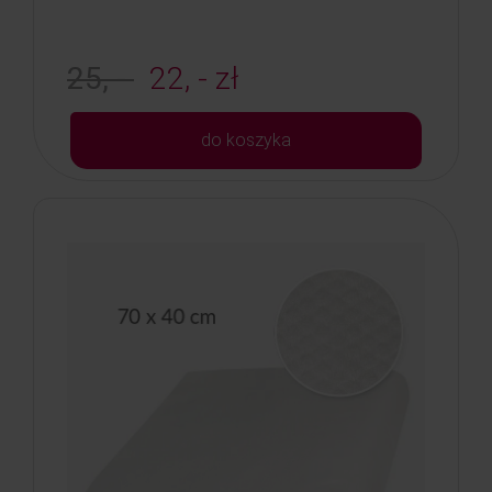
25, -
22, - zł
do koszyka