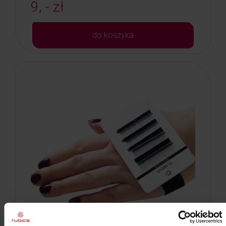
9, - zł
do koszyka