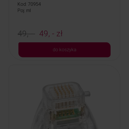
Kod: 70954
Poj: ml
49, -
49, - zł
do koszyka