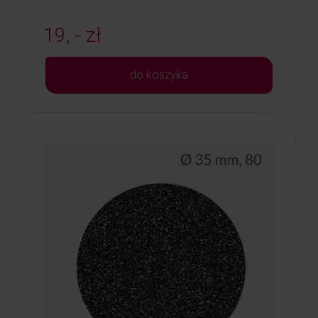
19, - zł
do koszyka