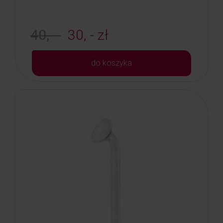
40, -
30, - zł
do koszyka