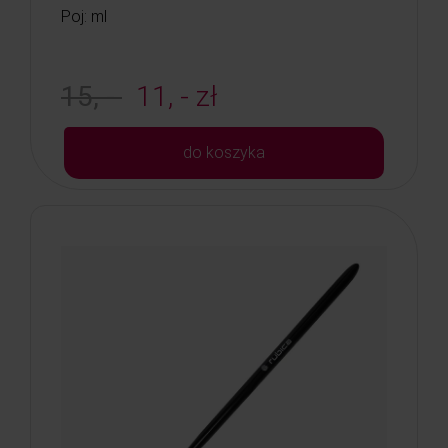
Poj: ml
15, -
11, - zł
do koszyka