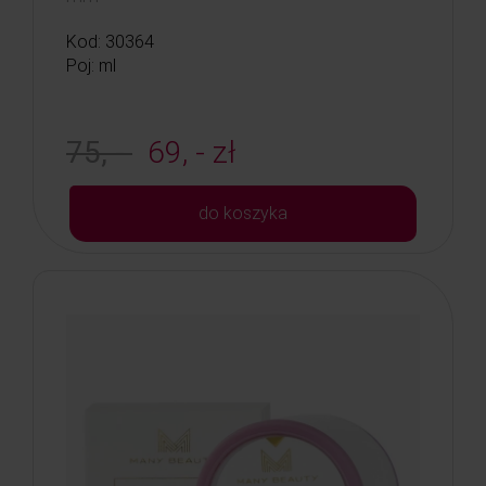
Kod: 30364
Poj: ml
75, -
69, - zł
do koszyka