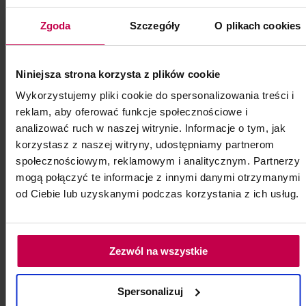
Zgoda
Szczegóły
O plikach cookies
PROMOCJA
Holder na rękę do przedłużania
Niniejsza strona korzysta z plików cookie
rzęs 1 szt.
Wykorzystujemy pliki cookie do spersonalizowania treści i
Holder na rękę do przedłużania rzęs
reklam, aby oferować funkcje społecznościowe i
analizować ruch w naszej witrynie. Informacje o tym, jak
Kod: 6861
korzystasz z naszej witryny, udostępniamy partnerom
Poj: ml
społecznościowym, reklamowym i analitycznym. Partnerzy
mogą połączyć te informacje z innymi danymi otrzymanymi
od Ciebie lub uzyskanymi podczas korzystania z ich usług.
19, -
1, - zł
do koszyka
Zezwól na wszystkie
Spersonalizuj