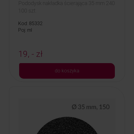
Pododysk nakładka ścierająca 35 mm 240
100 szt.
Kod: 85332
Poj: ml
19, - zł
do koszyka