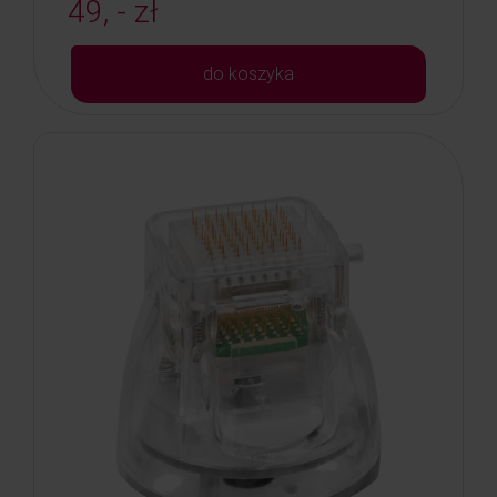
49, - zł
do koszyka