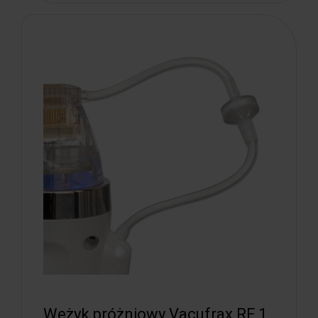
Wężyk próżniowy Vacufrax RF 1