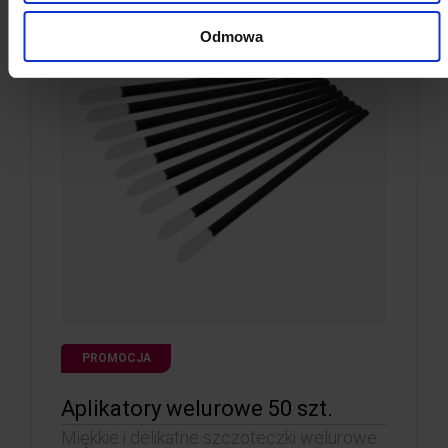
Odmowa
PROMOCJA
Aplikatory welurowe 50 szt.
Miękkie i delikatne szczoteczki welurowe