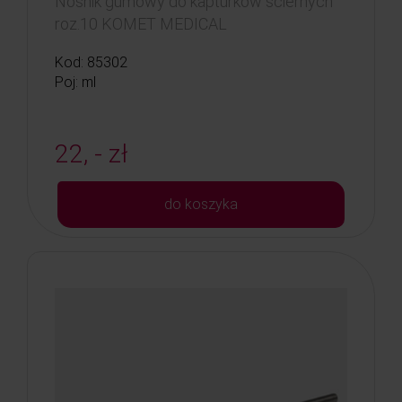
Nośnik gumowy do kapturków ściernych
roz.10 KOMET MEDICAL
Kod: 85302
Poj: ml
22, - zł
do koszyka