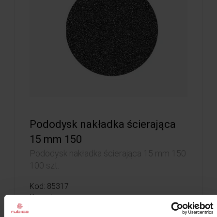
Pododysk nakładka ścierająca
15 mm 150
Pododysk nakładka ścierająca 15 mm 150
100 szt.
Kod: 85317
Poj: ml