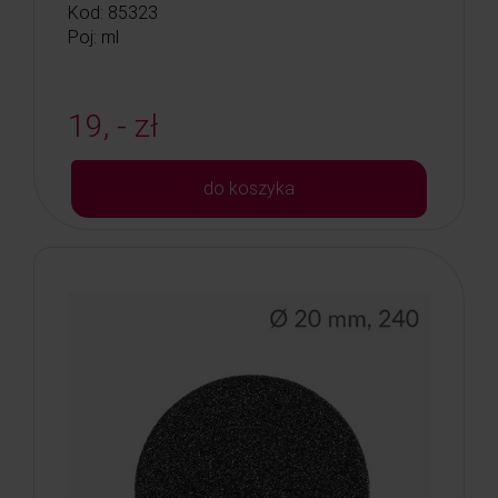
Kod: 85323
Poj: ml
19, - zł
do koszyka