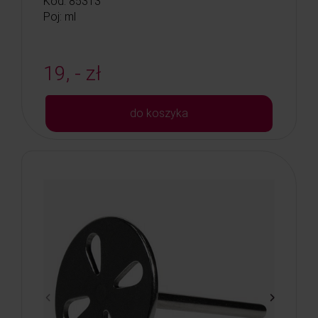
Kod: 85313
Poj: ml
19, - zł
do koszyka