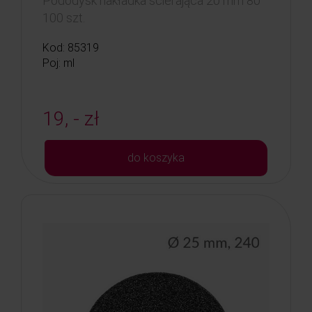
Pododysk nakładka ścierająca 20 mm 80
100 szt.
Kod: 85319
Poj: ml
19, - zł
do koszyka