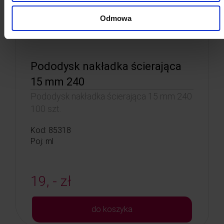
Odmowa
Pododysk nakładka ścierająca
15 mm 240
Pododysk nakładka ścierająca 15 mm 240
100 szt.
Kod: 85318
Poj: ml
19, - zł
do koszyka