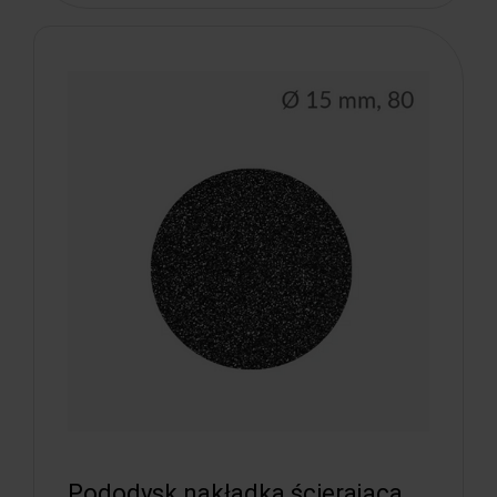
Pododysk nakładka ścierająca