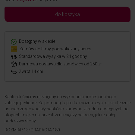
do koszyka
Dostępny w sklepie
Zamów do firmy pod wskazany adres
Standardowa wysyłka w 24 godziny
Darmowa dostawa dla zamówień od 250 zł
Zwrot 14 dni
Kapturek ścierny niezbędny do wykonania profesjonalnego
zabiegu pedicure. Za pomocą kapturka można szybko i skutecznie
usunąć zrogowaciały naskórek zarówno z trudno dostępnych na
stopach miejsc np. przestrzeni między palcami, jak i z całej
podeszwy stopy.
ROZMIAR 13/GRADACJA 180