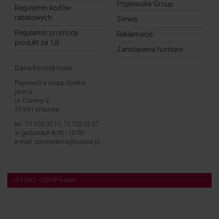
Poplawska Group
Regulamin kodów
rabatowych
Serwis
Regulamin promocji
Reklamacje
produkt za 1zł
Zamówienia hurtowe
Dane kontaktowe
Poplawska Group Spółka
jawna
ul. Clareny 2
51-361 Wilczyce
tel.: 71 328 07 11, 71 722 03 37
w godzinach 8:00 - 16:00
e-mail: zamowienia@rubica.pl
v3.3 2012 - 2026 © Rubica
Nasza strona korzysta z plików cookies (tzw. „ciasteczek”). Więcej na temat tych
plików, a także na temat przetwarzania przez nas Twoich danych osobowych,