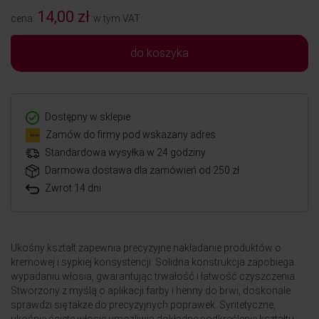
14,00 zł
cena:
w tym VAT
do koszyka
Dostępny w sklepie
Zamów do firmy pod wskazany adres
Standardowa wysyłka w 24 godziny
Darmowa dostawa dla zamówień od 250 zł
Zwrot 14 dni
Ukośny kształt zapewnia precyzyjne nakładanie produktów o
kremowej i sypkiej konsystencji. Solidna konstrukcja zapobiega
wypadaniu włosia, gwarantując trwałość i łatwość czyszczenia.
Stworzony z myślą o aplikacji farby i henny do brwi, doskonale
sprawdzi się także do precyzyjnych poprawek. Syntetyczne,