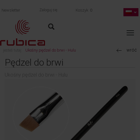
Newsletter
Zaloguj się
Koszyk
0
wróć
jesteś tutaj:
Ukośny pędzel do brwi - Hulu
Pędzel do brwi
Ukośny pędzel do brwi - Hulu