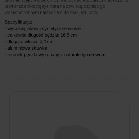
ukośnie ścięte włosie umożliwia dokładne podkreślenie kształtu
brwi oraz aplikację eyelinera na powiekę, czyniąc go
wszechstronnym narzędziem do makijażu oczu.
Specyfikacja:
- wysokiej jakości syntetyczne włosie
- całkowita długość pędzla: 16,5 cm
- długość włosia: 0,4 cm
- aluminiowa skuwka
- trzonek pędzla wykonany z naturalnego drewna.