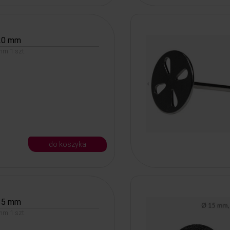
20 mm
m 1 szt.
do koszyka
35 mm
m 1 szt.