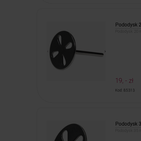
Pododysk 
Pododysk 20 m
19, - zł
Kod: 85313
Pododysk 
Pododysk 35 m