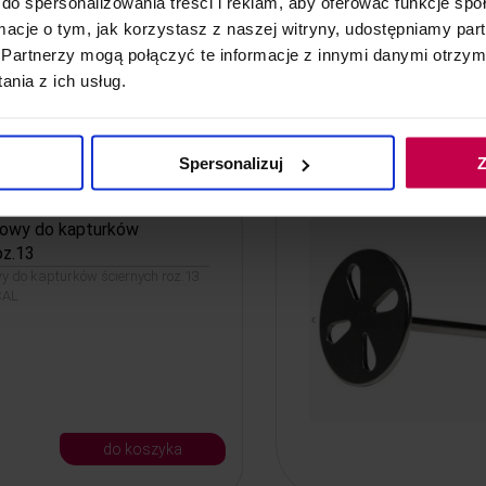
do spersonalizowania treści i reklam, aby oferować funkcje sp
ormacje o tym, jak korzystasz z naszej witryny, udostępniamy p
Partnerzy mogą połączyć te informacje z innymi danymi otrzym
nia z ich usług.
do koszyka
Spersonalizuj
Z
owy do kapturków
oz.13
 do kapturków ściernych roz.13
CAL
do koszyka