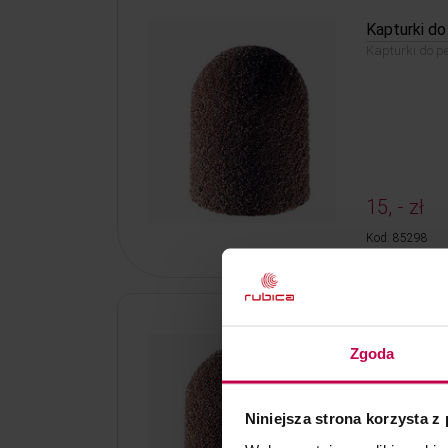
Kapturki do
Kapturki do pe
15, - zł
Kod: 85298
Kapturki do
Zgoda
Kapturki do pe
Niniejsza strona korzysta z