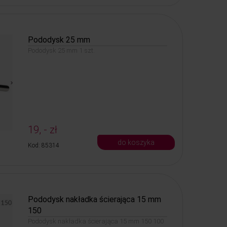
Pododysk 25 mm
Pododysk 25 mm 1 szt.
19, - zł
do koszyka
Kod: 85314
Pododysk nakładka ścierająca 15 mm
150
Pododysk nakładka ścierająca 15 mm 150 100