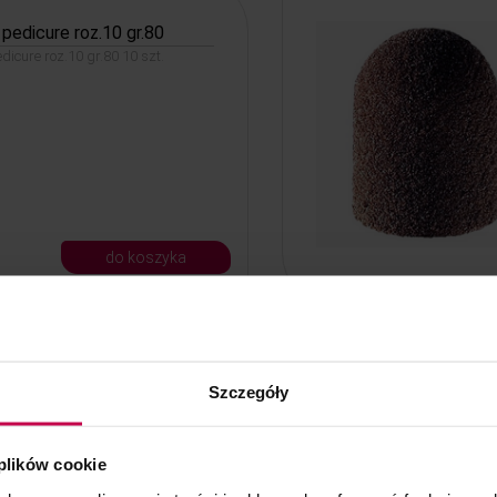
 pedicure roz.10 gr.80
dicure roz.10 gr.80 10 szt.
do koszyka
 pedicure roz.13 gr.80
Szczegóły
dicure roz.13 gr.80 10 szt.
 plików cookie