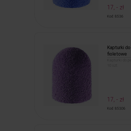
17, - zł
Kod: 8536
Kapturki d
fioletowe
Kapturki do p
10 szt.
17, - zł
Kod: 85306