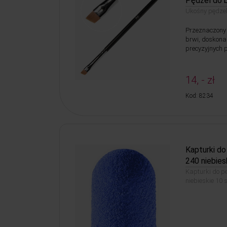
Pędzel do 
Ukośny pędzel
Przeznaczony d
brwi, doskona
precyzyjnych 
14, - zł
Kod: 8234
Kapturki do
240 niebies
Kapturki do p
niebieskie 10 s