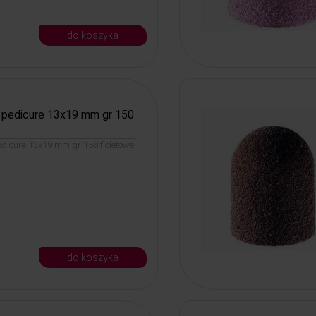
do koszyka
o pedicure 13x19 mm gr 150
edicure 13x19 mm gr 150 fioletowe
do koszyka