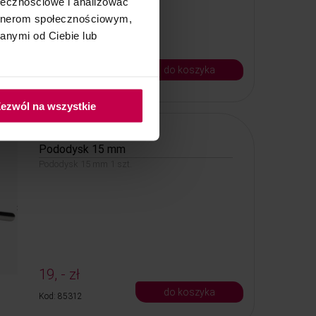
ołecznościowe i analizować
artnerom społecznościowym,
anymi od Ciebie lub
22, - zł
do koszyka
Kod: 85302
ezwól na wszystkie
Pododysk 15 mm
Pododysk 15 mm 1 szt.
19, - zł
do koszyka
Kod: 85312