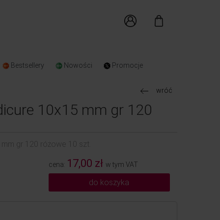
Bestsellery
Nowości
Promocje
wróć
edicure 10x15 mm gr 120
 mm gr 120 różowe 10 szt.
17,00 zł
cena:
w tym VAT
do koszyka