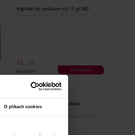
Kapturki do pedicure roz.13 gr.180
Kapturki do pedicure roz.13 gr.180 10 szt.
15, - zł
do koszyka
Kod: 85297
Nośnik gumowy do kapturków
O plikach cookies
ściernych roz.10
Nośnik gumowy do kapturków ściernych roz.10
KOMET MEDICAL