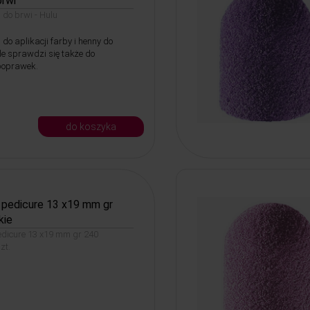
brwi
 do brwi - Hulu
o aplikacji farby i henny do
le sprawdzi się także do
poprawek.
do koszyka
 pedicure 13 x19 mm gr
kie
edicure 13 x19 mm gr 240
zt.