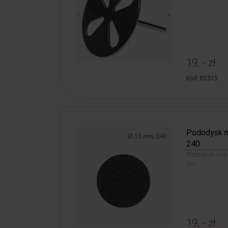
19, - zł
Kod: 85315
Pododysk n
240
Pododysk nak
szt.
19, - zł