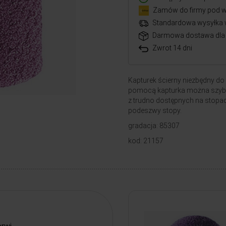
Zamów do firmy pod w
Standardowa wysyłka 
Darmowa dostawa dla 
Zwrot 14 dni
Kapturek ścierny niezbędny do
pomocą kapturka można szybk
z trudno dostępnych na stopach 
podeszwy stopy.
gradacja: 85307
kod: 21157