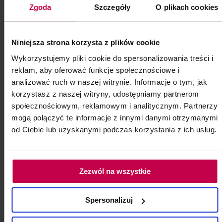
do koszyka
Zgoda
Szczegóły
O plikach cookies
Niniejsza strona korzysta z plików cookie
Dostępny w sklepie
Wykorzystujemy pliki cookie do spersonalizowania treści i
Zamów do firmy pod wskazany adres
reklam, aby oferować funkcje społecznościowe i
Standardowa wysyłka w 24 godziny
analizować ruch w naszej witrynie. Informacje o tym, jak
Darmowa dostawa dla zamówień od 250 zł
korzystasz z naszej witryny, udostępniamy partnerom
Zwrot 14 dni
społecznościowym, reklamowym i analitycznym. Partnerzy
mogą połączyć te informacje z innymi danymi otrzymanymi
od Ciebie lub uzyskanymi podczas korzystania z ich usług.
Wężyk niezbędny do zabiegu karboksyterapii. Jednorazowy,
jałowy, pakowany pojedynczo. Złącze Luer Lock.
Opakowanie: 1 szt.
Zezwól na wszystkie
Kod: 75041
Spersonalizuj