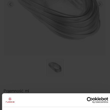
Pojemność: ml
3,00 zł
cena:
w tym VAT