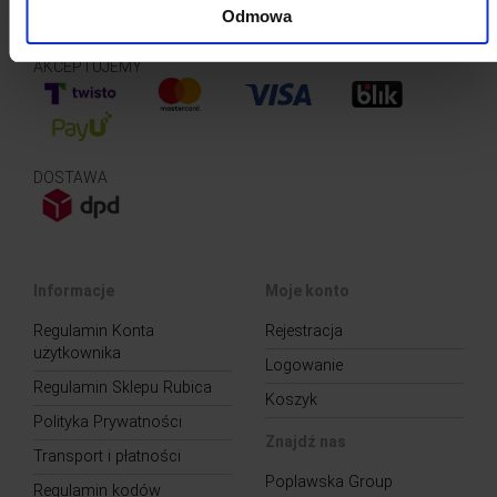
Odmowa
AKCEPTUJEMY
DOSTAWA
Informacje
Moje konto
Regulamin Konta
Rejestracja
użytkownika
Logowanie
Regulamin Sklepu Rubica
Koszyk
Polityka Prywatności
Znajdź nas
Transport i płatności
Poplawska Group
Regulamin kodów